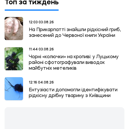
Топ за тиждень
12:03 03.08.26
На Прикарпатті знайшли рідкісний гриб,
занесений до Червоної книги України
11:44 03.08.26
Чорні «колючки» на кропиві: у Луцькому
районі сфотографували виводок
майбутніх метеликів
12:16 04.08.26
Ентузіасти допомогли ідентифікувати
рідкісну дрібну тварину з Київщини