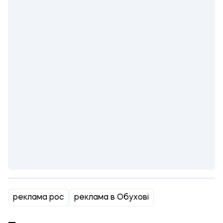
реклама рос
реклама в Обухові