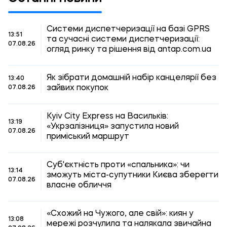
Системи диспетчеризації на базі GPRS
13:51
та сучасні системи диспетчеризації:
07.08.26
огляд ринку та рішення від antap.com.ua
Як зібрати домашній набір канцелярії без
13:40
зайвих покупок
07.08.26
Kyiv City Express на Васильків:
13:19
«Укрзалізниця» запустила новий
07.08.26
приміський маршрут
Суб'єктність проти «спальника»: чи
13:14
зможуть міста-супутники Києва зберегти
07.08.26
власне обличчя
«Схожий на Чужого, але свій»: киян у
13:08
мережі розчулила та налякала звичайна