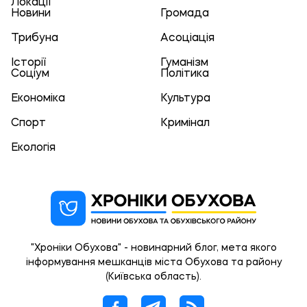
Локації
Новини
Громада
Трибуна
Асоціація
Історії
Гуманізм
Соціум
Політика
Економіка
Культура
Спорт
Кримінал
Екологія
"Хроніки Обухова" - новинарний блог, мета якого
інформування мешканців міста Обухова та району
(Київська область).