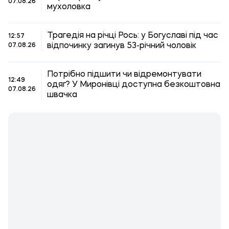
07.08.26
мухоловка
Трагедія на річці Рось: у Богуславі під час
12:57
відпочинку загинув 53-річний чоловік
07.08.26
Потрібно підшити чи відремонтувати
12:49
одяг? У Миронівці доступна безкоштовна
07.08.26
швачка