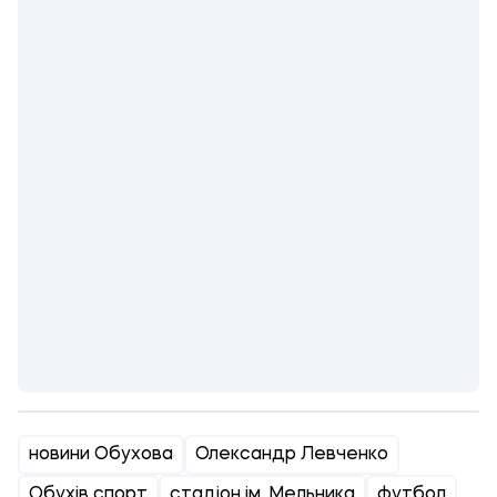
новини Обухова
Олександр Левченко
Обухів спорт
стадіон ім. Мельника
футбол