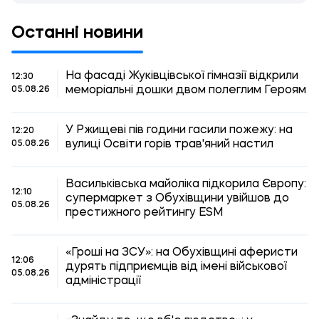
Останні новини
На фасаді Жуківцівської гімназії відкрили
12:30
меморіальні дошки двом полеглим Героям
05.08.26
У Ржищеві пів години гасили пожежу: на
12:20
вулиці Освіти горів трав'яний настил
05.08.26
Васильківська майоліка підкорила Європу:
12:10
супермаркет з Обухівщини увійшов до
05.08.26
престижного рейтингу ESM
«Гроші на ЗСУ»: на Обухівщині аферисти
12:06
дурять підприємців від імені військової
05.08.26
адміністрації