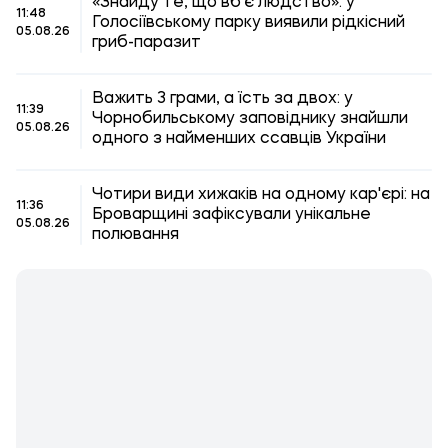
«Знайду те, що вб'є людство»: у
11:48
Голосіївському парку виявили рідкісний
05.08.26
гриб-паразит
Важить 3 грами, а їсть за двох: у
11:39
Чорнобильському заповіднику знайшли
05.08.26
одного з найменших ссавців України
Чотири види хижаків на одному кар'єрі: на
11:36
Броварщині зафіксували унікальне
05.08.26
полювання