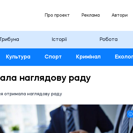
Про проект
Реклама
Автори
Трибуна
Історії
Робота
Культура
Спорт
Кримінал
Еколог
мала наглядову раду
ня отримала наглядову раду