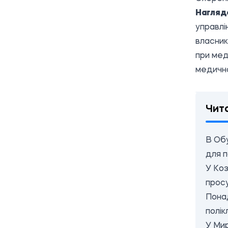
Нагляд
управлі
власник
при мед
медично
Чит
В Об
для п
У Коз
прос
Понад
полікл
У Мир