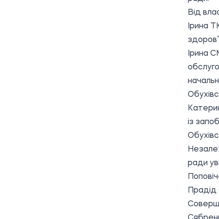
Від вла
Ірина Т
здоров’
Ірина С
обслуго
начальн
Обухівсь
Катери
із запо
Обухівсь
Незалеж
ради ув
Попові
Прадід
Соверш
Сябренк