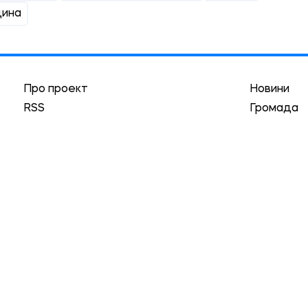
ина
Про проект
Новини
RSS
Громада
Реклама
Трибуна
Краєзнавство
Асоціація
Автори
Історії
Архів
Гуманізм
Локації
обов'язковою умовою є наявність гіперпосилання в межах 