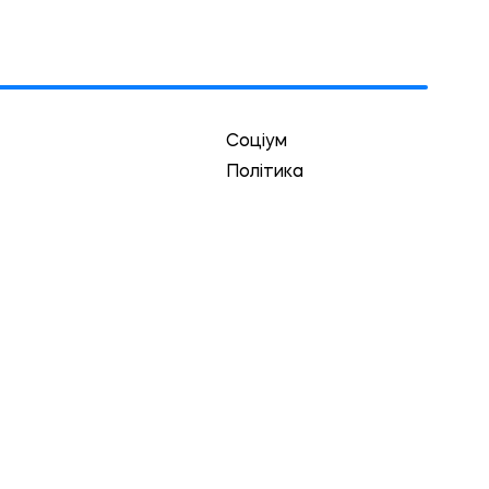
Соціум
Політика
Економіка
Культура
Спорт
Кримінал
Екологія
першого абзацу на сторінку статті із