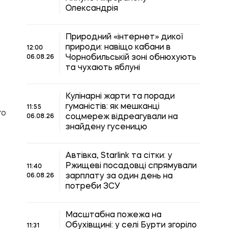
Олександрія
Природний «інтернет» дикої
природи: навіщо кабани в
12:00
Чорнобильській зоні обнюхують
06.08.26
та чухають яблуні
Кулінарні жарти та поради
гуманістів: як мешканці
11:55
го
соцмереж відреагували на
06.08.26
знайдену гусеницю
Автівка, Starlink та сітки: у
Ржищеві посадовці спрямували
11:40
зарплату за один день на
06.08.26
потреби ЗСУ
Масштабна пожежа на
Обухівщині: у селі Бурти згоріло
11:31