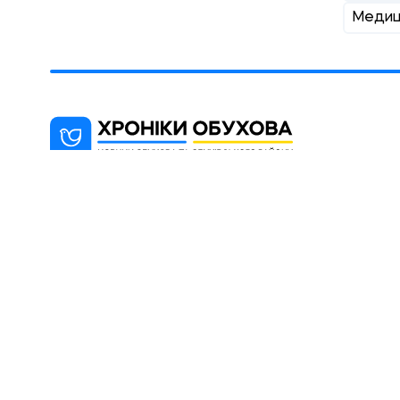
Медиц
"Хроніки Обухова" - новинарний
блог, мета якого інформування
мешканців міста Обухова та району
(Київська область).
© 2012 -2026 При використанні матеріалів сайту 