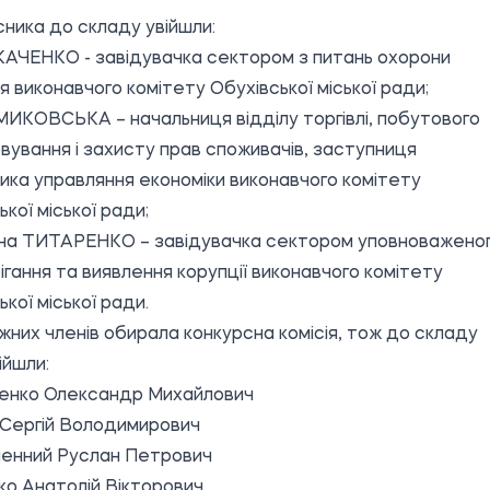
сника до складу увійшли:
КАЧЕНКО - завідувачка сектором з питань охорони
я виконавчого комітету Обухівської міської ради;
МИКОВСЬКА – начальниця відділу торгівлі, побутового
вування і захисту прав споживачів, заступниця
ика управляння економіки виконавчого комітету
кої міської ради;
на ТИТАРЕНКО – завідувачка сектором уповноважено
бігання та виявлення корупції виконавчого комітету
кої міської ради.
них членів обирала конкурсна комісія, тож до складу
ійшли:
ченко Олександр Михайлович
 Сергій Володимирович
енний Руслан Петрович
о Анатолій Вікторович