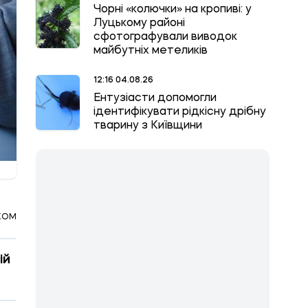
Чорні «колючки» на кропиві: у
Луцькому районі
сфотографували виводок
майбутніх метеликів
12:16 04.08.26
Ентузіасти допомогли
ідентифікувати рідкісну дрібну
тварину з Київщини
КОМ
ій