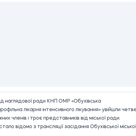
д наглядової ради КНП ОМР «Обухівська
рофільна лікарня інтенсивного лікування» увійшли четв
них членів і троє представників від міської ради.
стало відомо з трансляції засідання
Обухівської місько