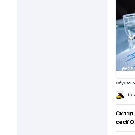
09:
Обухівськ
Яр
Склад 
сесії О