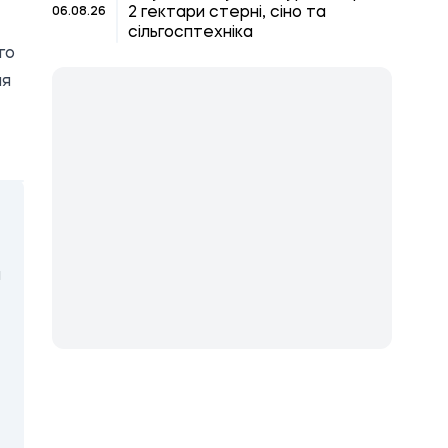
2 гектари стерні, сіно та
06.08.26
сільгосптехніка
го
ня
я