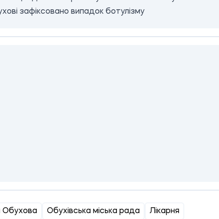
хові зафіксовано випадок ботулізму
и Обухова
Обухівська міська рада
Лікарня