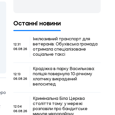
Останні новини
Інклюзивний транспорт для
ветеранів: Обухівська громада
12:31
отримала спеціалізоване
06.08.26
соціальне таксі
Крадіжка в парку Василькова:
поліція повернула 10-річному
12:13
хлопчику викрадений
06.08.26
велосипед
еро
Кримінальна Біла Церква
століття тому: у мережі
ї
12:04
розповіли про бандитське
06.08.26
минуле мікрорайону