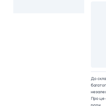
До скла
багатоп
незалеж
Про це 
ради
.