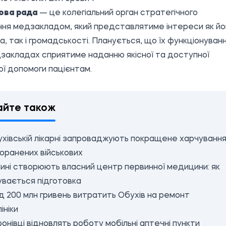
ова рада
— це колегіальний орган стратегічного
ння медзакладом, який представлятиме інтереси як йо
а, так і громадськості. Планується, що їх функціонуван
закладах сприятиме наданню якісної та доступної
ї допомоги пацієнтам.
айте також
ухівській лікарні запроваджують покращене харчуванн
оранених військових
ині створюють власний центр первинної медицини: як
увається підготовка
 200 млн гривень витратить Обухів на ремонт
ініки
онівці відновлять роботу мобільні аптечні пункти