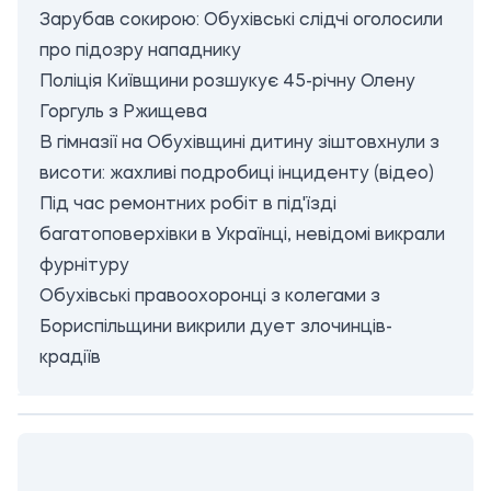
Зарубав сокирою: Обухівські слідчі оголосили
про підозру нападнику
Поліція Київщини розшукує 45-річну Олену
Горгуль з Ржищева
В гімназії на Обухівщині дитину зіштовхнули з
висоти: жахливі подробиці інциденту (відео)
Під час ремонтних робіт в під'їзді
багатоповерхівки в Українці, невідомі викрали
фурнітуру
Обухівські правоохоронці з колегами з
Бориспільщини викрили дует злочинців-
крадіїв