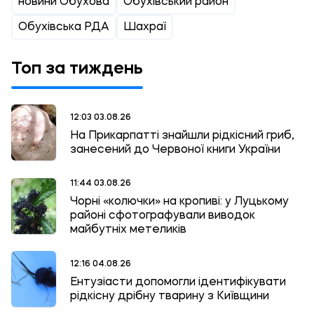
новини Обухова
Обухівський район
Обухівська РДА
Шахраї
Топ за тиждень
12:03 03.08.26
На Прикарпатті знайшли рідкісний гриб,
занесений до Червоної книги України
11:44 03.08.26
Чорні «колючки» на кропиві: у Луцькому
районі сфотографували виводок
майбутніх метеликів
12:16 04.08.26
Ентузіасти допомогли ідентифікувати
рідкісну дрібну тварину з Київщини