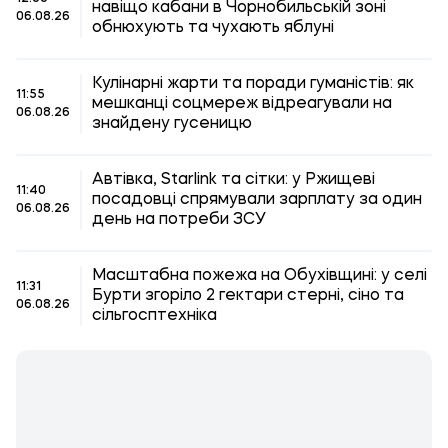
навіщо кабани в Чорнобильській зоні
06.08.26
обнюхують та чухають яблуні
Кулінарні жарти та поради гуманістів: як
11:55
мешканці соцмереж відреагували на
06.08.26
знайдену гусеницю
Автівка, Starlink та сітки: у Ржищеві
11:40
посадовці спрямували зарплату за один
06.08.26
день на потреби ЗСУ
Масштабна пожежа на Обухівщині: у селі
11:31
Бурти згоріло 2 гектари стерні, сіно та
06.08.26
сільгосптехніка