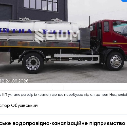
42 24.06.2026
е КП уклало договір із компанією, що перебуває під слідством Нацполіці
стор Обухівський
ське водопровідно-каналізаційне підприємство