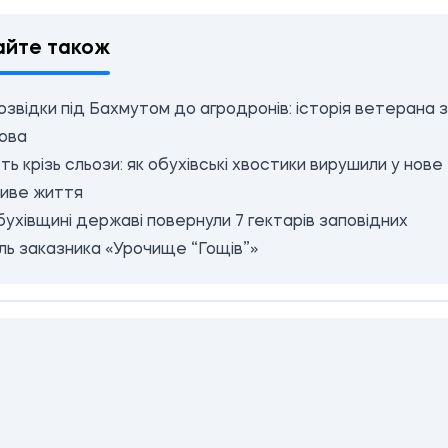
айте також
озвідки під Бахмутом до агродронів: історія ветерана з
ова
ть крізь сльози: як обухівські хвостики вирушили у нове
иве життя
ухівщині державі повернули 7 гектарів заповідних
ль заказника «Урочище “Гощів”»