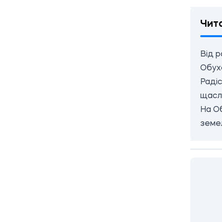
Чит
Від р
Обух
Радіс
щасл
На Об
земе