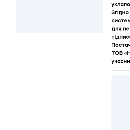
уклало
Згідно
систем
для пе
підпис
Постач
ТОВ «Н
учасни