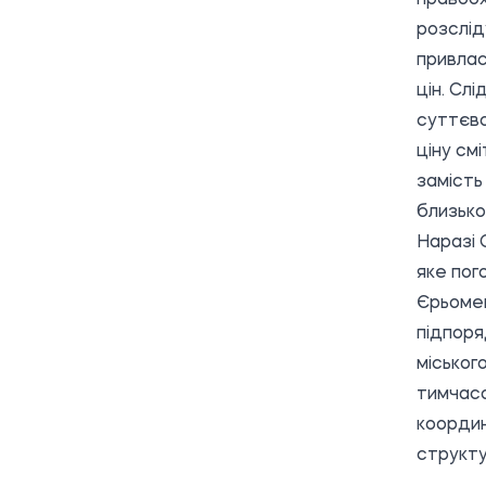
розслід
привлас
цін. Сл
суттєво
ціну см
замість
близько
Наразі 
яке пог
Єрьомен
підпоря
міськог
тимчасо
координ
структу