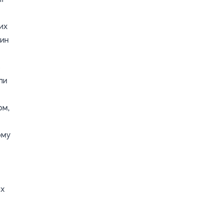
их
шин
ь
ли
ом,
ому
их