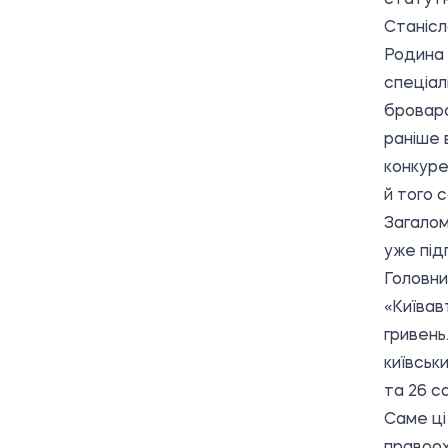
Станісл
Родина 
спеціал
броварс
раніше 
конкуре
й того 
Загало
уже під
Головни
«Київав
гривень
київськ
та 26 с
Саме ці
правоох