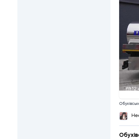
12:
Обухівськ
Не
Обухів