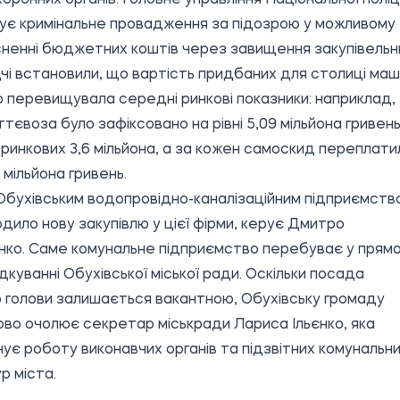
ує кримінальне провадження за підозрою у можливому
ненні бюджетних коштів через завищення закупівельн
ідчі встановили, що вартість придбаних для столиці ма
 перевищувала середні ринкові показники: наприклад,
іттєвоза було зафіксовано на рівні 5,09 мільйона гривен
 ринкових 3,6 мільйона, а за кожен самоскид переплати
 мільйона гривень.
Обухівським водопровідно-каналізаційним підприємств
одило нову закупівлю у цієї фірми, керує Дмитро
ко. Саме комунальне підприємство перебуває у прям
дкуванні Обухівської міської ради. Оскільки посада
о голови залишається вакантною, Обухівську громаду
во очолює секретар міськради Лариса Ільєнко, яка
ує роботу виконавчих органів та підзвітних комунальн
р міста.