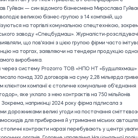
ав Гуйван — син відомого бізнесмена Мирослава Гуйва
володіє великою бізнес-групою з 14 компаній, що
ізуються на торгівлі комунальною спецтехнікою, зокре
ького заводу «Спецбудмаш». Журналісти-розслідувач
виявляли, що пов'язані з цією групою фірми часто імітув
нцію на торгах, заявляючи на тендери продукцію одно
самого виробника.
м через систему Prozorro ТОВ «НПО НТ «Будшляхмаш»
писало понад 320 договорів на суму 2,28 мільярда гриве
м клієнтом компанії є столичне комунальне об'єднання
тодор», яке уклало з нею контрактів на 750 мільйонів
. Зокрема, наприкінці 2024 року фірма підписала з
ими дорожниками великі угоди на постачання сміттєвоз
амоскидів для прибирання й утримання міських автошлях
 столичні контракти наразі перебувають у центрі уваги
оронних органів. Головне управління Національної поліці