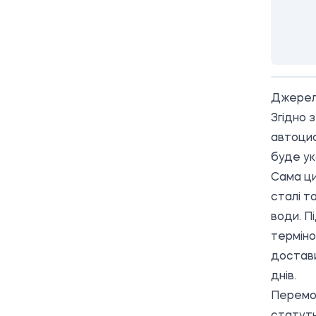
Джерел
Згідно 
автоцис
буде ук
Сама ци
сталі т
води. П
терміном
достави
днів.
Перемо
статутн