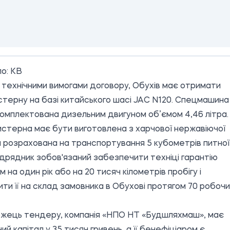
о:
КВ
з технічними вимогами договору, Обухів має отримати
терну на базі китайського шасі JAC N120. Спецмашина
омплектована дизельним двигуном об’ємом 4,46 літра.
стерна має бути виготовлена з харчової нержавіючої
а розрахована на транспортування 5 кубометрів питної
ідрядник зобов'язаний забезпечити техніці гарантію
 на один рік або на 20 тисяч кілометрів пробігу і
ти її на склад замовника в Обухові протягом 70 робоч
жець тендеру, компанія «НПО НТ «Будшляхмаш», має
ий капітал у 35 тисяч гривень, а її бенефіціаром є