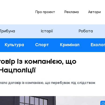
Про проект
Реклама
Автори
Трибуна
Історії
Робота
Культура
Спорт
Кримінал
Еколог
овір із компанією, що
Нацполіції
лало договір із компанією, що перебуває під слідством