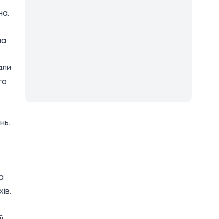
на.
ма
і
али
го
нь.
а
ів.
ї