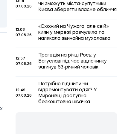
13:14
чи зможуть міста-супутники
07.08.26
Києва зберегти власне обличчя
«Схожий на Чужого, але свій»:
13:08
киян у мережі розчулила та
07.08.26
налякала звичайна мухоловка
Трагедія на річці Рось: у
12:57
Богуславі під час відпочинку
07.08.26
загинув 53-річний чоловік
Потрібно підшити чи
відремонтувати одяг? У
12:49
Миронівці доступна
07.08.26
безкоштовна швачка
их