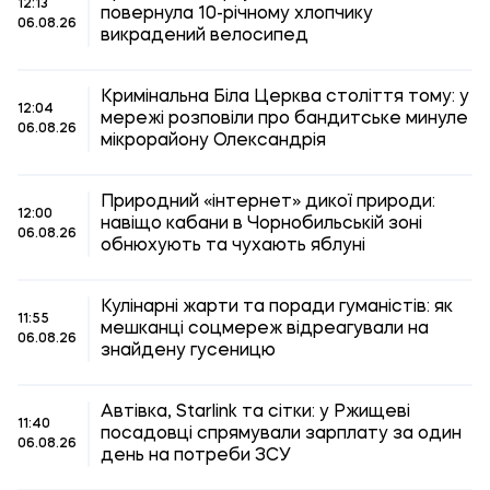
12:13
повернула 10-річному хлопчику
06.08.26
викрадений велосипед
Кримінальна Біла Церква століття тому: у
12:04
мережі розповіли про бандитське минуле
06.08.26
мікрорайону Олександрія
Природний «інтернет» дикої природи:
12:00
навіщо кабани в Чорнобильській зоні
06.08.26
обнюхують та чухають яблуні
Кулінарні жарти та поради гуманістів: як
11:55
мешканці соцмереж відреагували на
06.08.26
знайдену гусеницю
Автівка, Starlink та сітки: у Ржищеві
11:40
посадовці спрямували зарплату за один
06.08.26
день на потреби ЗСУ