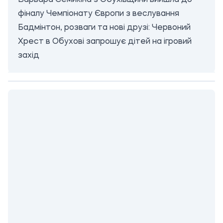
Варвара Семикіна з Обухівщини вийшла до
фіналу Чемпіонату Європи з веслування
Бадмінтон, розваги та нові друзі: Червоний
Хрест в Обухові запрошує дітей на ігровий
захід