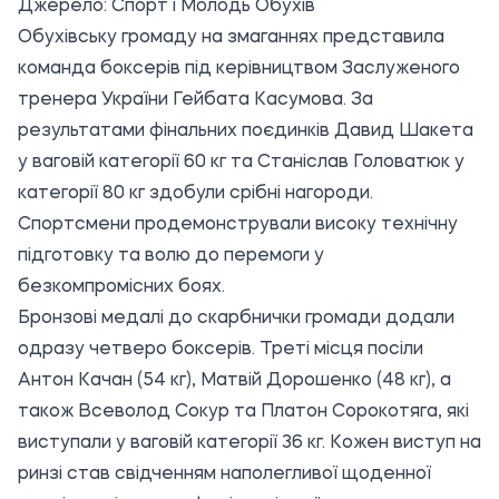
Джерело:
Спорт і Молодь Обухів
Обухівську громаду на змаганнях представила
команда боксерів під керівництвом Заслуженого
тренера України Гейбата Касумова. За
результатами фінальних поєдинків Давид Шакета
у ваговій категорії 60 кг та Станіслав Головатюк у
категорії 80 кг здобули срібні нагороди.
Спортсмени продемонстрували високу технічну
підготовку та волю до перемоги у
безкомпромісних боях.
Бронзові медалі до скарбнички громади додали
одразу четверо боксерів. Треті місця посіли
Антон Качан (54 кг), Матвій Дорошенко (48 кг), а
також Всеволод Сокур та Платон Сорокотяга, які
виступали у ваговій категорії 36 кг. Кожен виступ на
ринзі став свідченням наполегливої щоденної