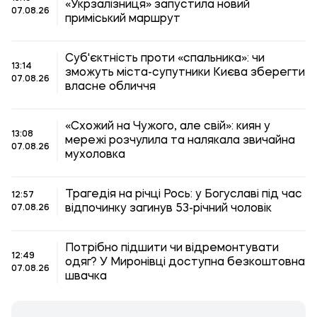
«Укрзалізниця» запустила новий
07.08.26
приміський маршрут
Суб'єктність проти «спальника»: чи
13:14
зможуть міста-супутники Києва зберегти
07.08.26
власне обличчя
«Схожий на Чужого, але свій»: киян у
13:08
мережі розчулила та налякала звичайна
07.08.26
мухоловка
Трагедія на річці Рось: у Богуславі під час
12:57
відпочинку загинув 53-річний чоловік
07.08.26
Потрібно підшити чи відремонтувати
12:49
одяг? У Миронівці доступна безкоштовна
07.08.26
швачка