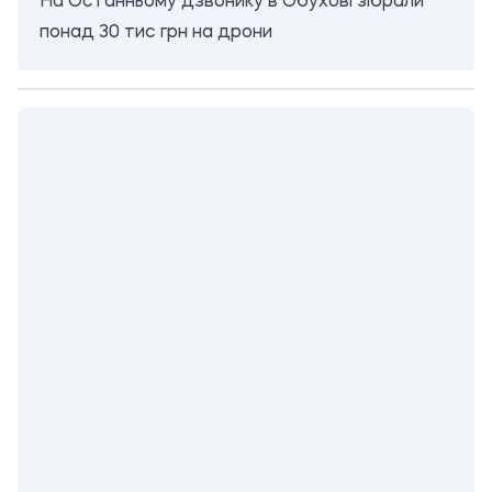
На Останньому дзвонику в Обухові зібрали
понад 30 тис грн на дрони