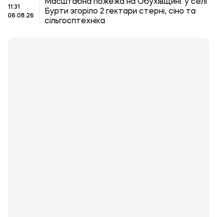
Масштабна пожежа на Обухівщині: у селі
11:31
Бурти згоріло 2 гектари стерні, сіно та
06.08.26
сільгосптехніка