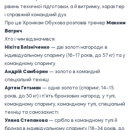
рівень технічної підготовки, а й витримку, характер
і справжній командний дух.
Про це
Хронікам Обухова
розповів тренер
Максим
Ватрич
.
Хто і чим відзначився:
Нікіта Блізніченко
— дві золоті нагороди: в
індивідуальному спарингу (16–17 років, до 57 кг) та у
командному спарингу.
Андрій Самборин
— золото в командній
спеціальній техніці.
Артем Гетьман
— одне золото (спаринг, 14–15
років, до 50 кг) і п’ять бронзових нагород: у тулі,
командному спарингу, командному тулі, спеціальній
техніці та самозахисті.
Уляна Степанова
— срібло в командному тулі й
бронза в індивідуальному спарингу (18–34 років, до