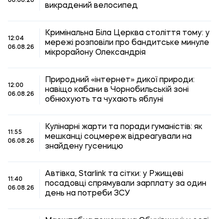
06.08.26
викрадений велосипед
Кримінальна Біла Церква століття тому: у
12:04
мережі розповіли про бандитське минуле
06.08.26
мікрорайону Олександрія
Природний «інтернет» дикої природи:
12:00
навіщо кабани в Чорнобильській зоні
06.08.26
обнюхують та чухають яблуні
Кулінарні жарти та поради гуманістів: як
11:55
мешканці соцмереж відреагували на
06.08.26
знайдену гусеницю
Автівка, Starlink та сітки: у Ржищеві
11:40
посадовці спрямували зарплату за один
06.08.26
день на потреби ЗСУ