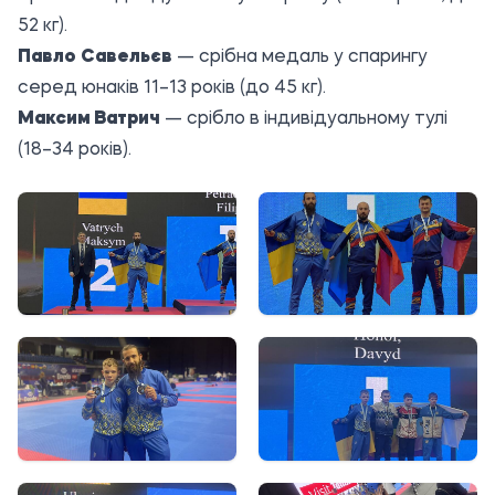
52 кг).
Павло Савельєв
— срібна медаль у спарингу
серед юнаків 11–13 років (до 45 кг).
Максим Ватрич
— срібло в індивідуальному тулі
(18–34 років).