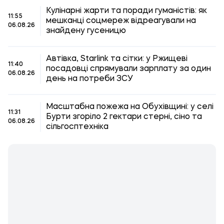
Кулінарні жарти та поради гуманістів: як
11:55
мешканці соцмереж відреагували на
06.08.26
знайдену гусеницю
Автівка, Starlink та сітки: у Ржищеві
11:40
посадовці спрямували зарплату за один
06.08.26
день на потреби ЗСУ
Масштабна пожежа на Обухівщині: у селі
11:31
Бурти згоріло 2 гектари стерні, сіно та
06.08.26
сільгосптехніка