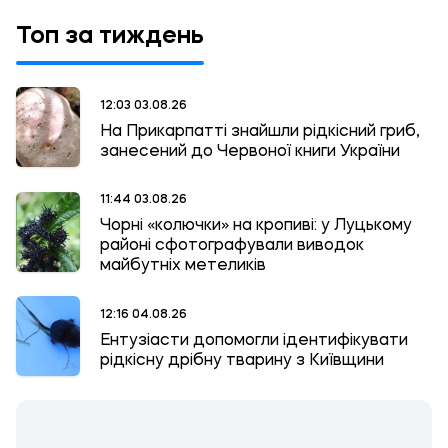
Топ за тиждень
12:03 03.08.26
На Прикарпатті знайшли рідкісний гриб,
занесений до Червоної книги України
11:44 03.08.26
Чорні «колючки» на кропиві: у Луцькому
районі сфотографували виводок
майбутніх метеликів
12:16 04.08.26
Ентузіасти допомогли ідентифікувати
рідкісну дрібну тварину з Київщини