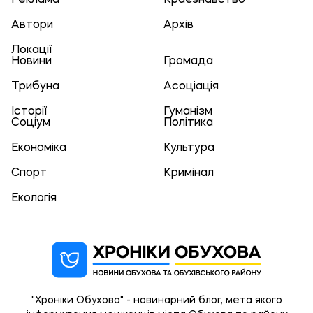
Реклама
Краєзнавство
Автори
Архів
Локації
Новини
Громада
Трибуна
Асоціація
Історії
Гуманізм
Соціум
Політика
Економіка
Культура
Спорт
Кримінал
Екологія
"Хроніки Обухова" - новинарний блог, мета якого