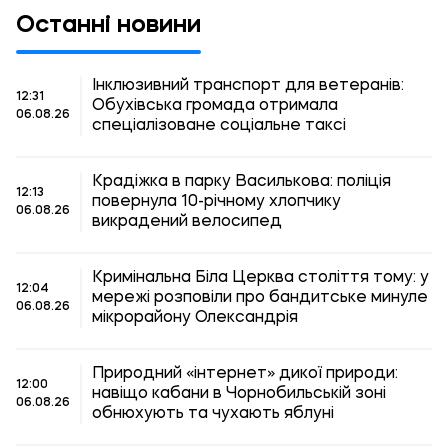
Останні новини
Інклюзивний транспорт для ветеранів:
12:31
Обухівська громада отримала
06.08.26
спеціалізоване соціальне таксі
Крадіжка в парку Василькова: поліція
12:13
повернула 10-річному хлопчику
06.08.26
викрадений велосипед
Кримінальна Біла Церква століття тому: у
12:04
мережі розповіли про бандитське минуле
06.08.26
мікрорайону Олександрія
Природний «інтернет» дикої природи:
12:00
навіщо кабани в Чорнобильській зоні
06.08.26
обнюхують та чухають яблуні