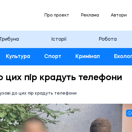
Про проект
Реклама
Автори
Трибуна
Історії
Робота
Культура
Спорт
Кримінал
Еколог
о цих пір крадуть телефони
хові до цих пір крадуть телефони