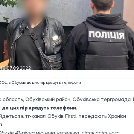
48 07.09.2022
L: в Обухові до цих пір крадуть телефони
а область, Обухівський район, Обухівська тергромада. 
 до цих пір крадуть телефони.
йдеться в тг-каналі Обухів First!, передають Хроніки
а.
 Обухів 41-річна місцева жителька, після спільного