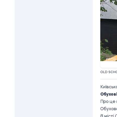
09:
OLD SCHOO
Київськ
Обухові
Про це 
Обухов
В місті