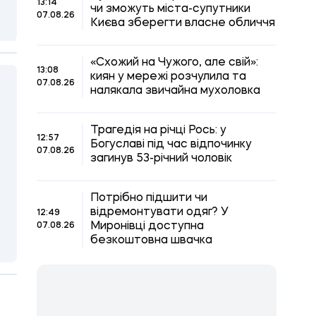
13:14
чи зможуть міста-супутники
07.08.26
Києва зберегти власне обличчя
«Схожий на Чужого, але свій»:
13:08
киян у мережі розчулила та
07.08.26
налякала звичайна мухоловка
Трагедія на річці Рось: у
12:57
Богуславі під час відпочинку
07.08.26
загинув 53-річний чоловік
Потрібно підшити чи
відремонтувати одяг? У
12:49
Миронівці доступна
07.08.26
безкоштовна швачка