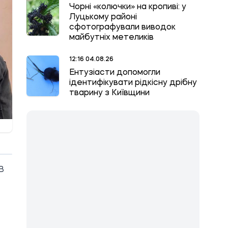
Чорні «колючки» на кропиві: у
Луцькому районі
сфотографували виводок
майбутніх метеликів
12:16 04.08.26
Ентузіасти допомогли
ідентифікувати рідкісну дрібну
тварину з Київщини
В