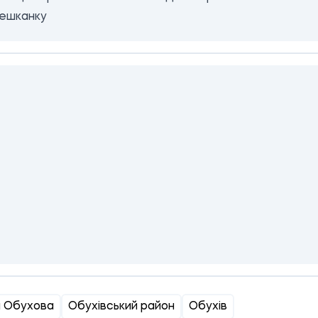
мешканку
и Обухова
Обухівський район
Обухів