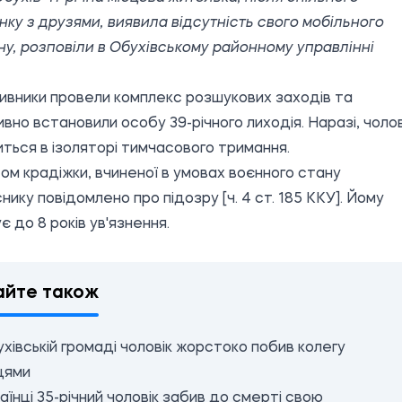
нку з друзями, виявила відсутність свого мобільного
у, розповіли в
Обухівському районному управлінні
вники провели комплекс розшукових заходів та
вно встановили особу 39-річного лиходія. Наразі, чолов
ться в ізоляторі тимчасового тримання.
ом крадіжки, вчиненої в умовах воєнного стану
нику повідомлено про підозру [ч. 4 ст. 185 ККУ]. Йому
є до 8 років ув'язнення.
айте також
хівській громаді чоловік жорстоко побив колегу
цями
аїнці 35-річний чоловік забив до смерті свою