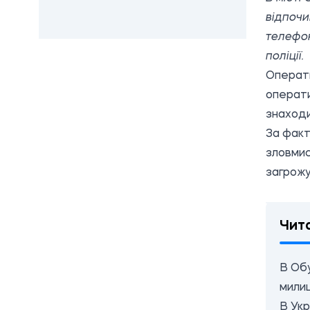
відпочи
телефон
поліції
.
Операти
операти
знаходи
За факт
зловмис
загрожу
Чит
В Обу
мили
В Укр