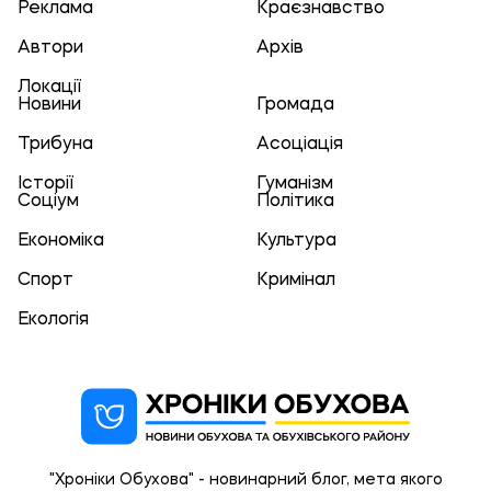
Реклама
Краєзнавство
Автори
Архів
Локації
Новини
Громада
Трибуна
Асоціація
Історії
Гуманізм
Соціум
Політика
Економіка
Культура
Спорт
Кримінал
Екологія
"Хроніки Обухова" - новинарний блог, мета якого