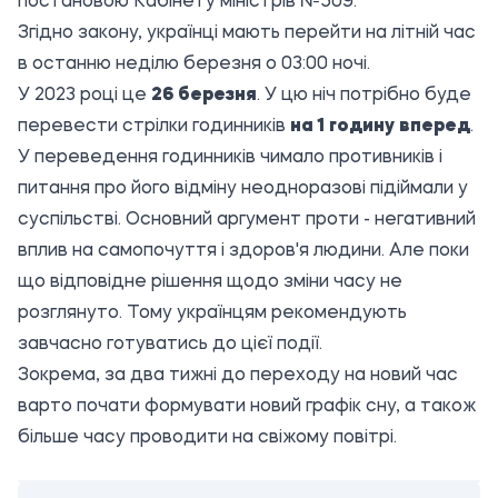
постановою Кабінету міністрів №509.
Згідно закону, українці мають перейти на літній час
в останню неділю березня о 03:00 ночі.
У 2023 році це
26 березня
. У цю ніч потрібно буде
перевести стрілки годинників
на 1 годину вперед
.
У переведення годинників чимало противників і
питання про його відміну неодноразові підіймали у
суспільстві. Основний аргумент проти - негативний
вплив на самопочуття і здоров'я людини. Але поки
що відповідне рішення щодо зміни часу не
розглянуто. Тому українцям рекомендують
завчасно готуватись до цієї події.
Зокрема, за два тижні до переходу на новий час
варто почати формувати новий графік сну, а також
більше часу проводити на свіжому повітрі.