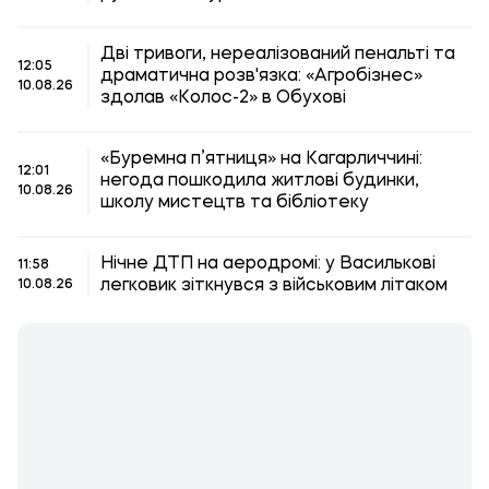
Дві тривоги, нереалізований пенальті та
12:05
драматична розв'язка: «Агробізнес»
10.08.26
здолав «Колос-2» в Обухові
«Буремна п’ятниця» на Кагарличчині:
12:01
негода пошкодила житлові будинки,
10.08.26
школу мистецтв та бібліотеку
Нічне ДТП на аеродромі: у Василькові
11:58
легковик зіткнувся з військовим літаком
10.08.26