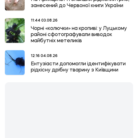
занесений до Червоної книги України
11:44 03.08.26
Чорні «колючки» на кропиві: у Луцькому
районі сфотографували виводок
майбутніх метеликів
12:16 04.08.26
Ентузіасти допомогли ідентифікувати
рідкісну дрібну тварину з Київщини