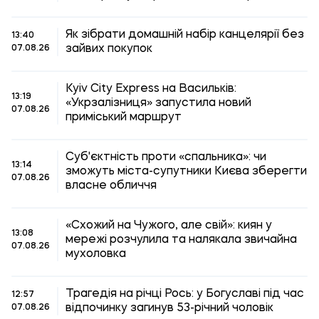
Як зібрати домашній набір канцелярії без
13:40
зайвих покупок
07.08.26
Kyiv City Express на Васильків:
13:19
«Укрзалізниця» запустила новий
07.08.26
приміський маршрут
Суб'єктність проти «спальника»: чи
13:14
зможуть міста-супутники Києва зберегти
07.08.26
власне обличчя
«Схожий на Чужого, але свій»: киян у
13:08
мережі розчулила та налякала звичайна
07.08.26
мухоловка
Трагедія на річці Рось: у Богуславі під час
12:57
відпочинку загинув 53-річний чоловік
07.08.26