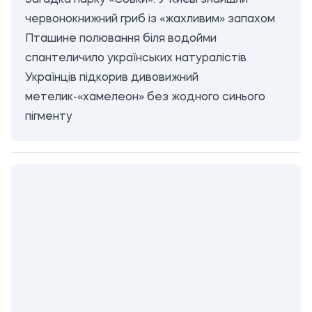
Загадка парку «Совки»: У Києві знайшли
червонокнижний гриб із «жахливим» запахом
Пташине полювання біля водойми
спантеличило українських натуралістів
Українців підкорив дивовижний
метелик-«хамелеон» без жодного синього
пігменту