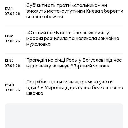
Суб'єктність проти «спальника»: чи
13:14
зможуть міста-супутники Києва зберегти
07.08.26
власне обличчя
«Схожий на Чужого, але свій»: киян у
13:08
мережі розчулила та налякала звичайна
07.08.26
мухоловка
Трагедія на річці Рось: у Богуславі під час
12:57
відпочинку загинув 53-річний чоловік
07.08.26
Потрібно підшити чи відремонтувати
12:49
одяг? У Миронівці доступна безкоштовна
07.08.26
швачка