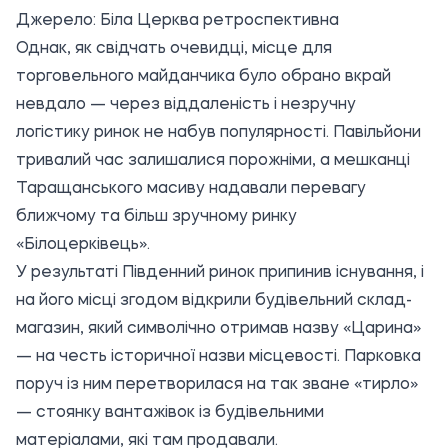
Джерело:
Біла Церква ретроспективна
Однак, як свідчать очевидці, місце для
торговельного майданчика було обрано вкрай
невдало — через віддаленість і незручну
логістику ринок не набув популярності. Павільйони
тривалий час залишалися порожніми, а мешканці
Таращанського масиву надавали перевагу
ближчому та більш зручному ринку
«Білоцерківець».
У результаті Південний ринок припинив існування, і
на його місці згодом відкрили будівельний склад-
магазин, який символічно отримав назву «Царина»
— на честь історичної назви місцевості. Парковка
поруч із ним перетворилася на так зване «тирло»
— стоянку вантажівок із будівельними
матеріалами, які там продавали.