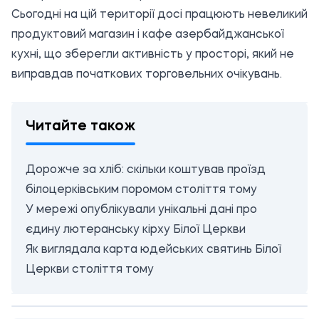
Сьогодні на цій території досі працюють невеликий
продуктовий магазин і кафе азербайджанської
кухні, що зберегли активність у просторі, який не
виправдав початкових торговельних очікувань.
Читайте також
Дорожче за хліб: скільки коштував проїзд
білоцерківським поромом століття тому
У мережі опублікували унікальні дані про
єдину лютеранську кірху Білої Церкви
Як виглядала карта юдейських святинь Білої
Церкви століття тому