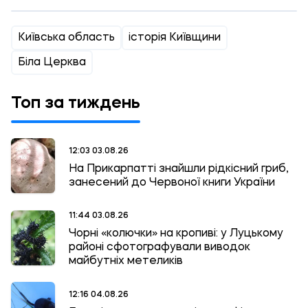
Київська область
історія Київщини
Біла Церква
Топ за тиждень
12:03 03.08.26
На Прикарпатті знайшли рідкісний гриб,
занесений до Червоної книги України
11:44 03.08.26
Чорні «колючки» на кропиві: у Луцькому
районі сфотографували виводок
майбутніх метеликів
12:16 04.08.26