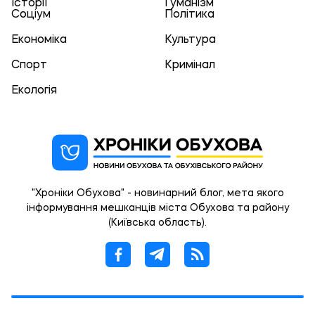
Історії
Гуманізм
Соціум
Політика
Економіка
Культура
Спорт
Кримінал
Екологія
"Хроніки Обухова" - новинарний блог, мета якого
інформування мешканців міста Обухова та району
(Київська область).