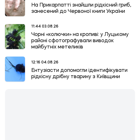
На Прикарпатті знайшли рідкісний гриб,
занесений до Червоної книги України
11:44 03.08.26
Чорні «колючки» на кропиві: у Луцькому
районі сфотографували виводок
майбутніх метеликів
12:16 04.08.26
Ентузіасти допомогли ідентифікувати
рідкісну дрібну тварину з Київщини