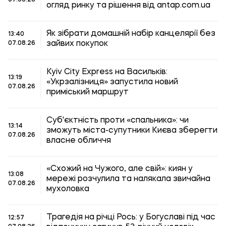
07.08.26
огляд ринку та рішення від antap.com.ua
Як зібрати домашній набір канцелярії без
13:40
зайвих покупок
07.08.26
Kyiv City Express на Васильків:
13:19
«Укрзалізниця» запустила новий
07.08.26
приміський маршрут
Суб'єктність проти «спальника»: чи
13:14
зможуть міста-супутники Києва зберегти
07.08.26
власне обличчя
«Схожий на Чужого, але свій»: киян у
13:08
мережі розчулила та налякала звичайна
07.08.26
мухоловка
Трагедія на річці Рось: у Богуславі під час
12:57