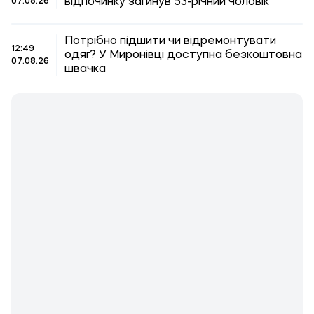
відпочинку загинув 53-річний чоловік
07.08.26
Потрібно підшити чи відремонтувати
12:49
одяг? У Миронівці доступна безкоштовна
07.08.26
швачка