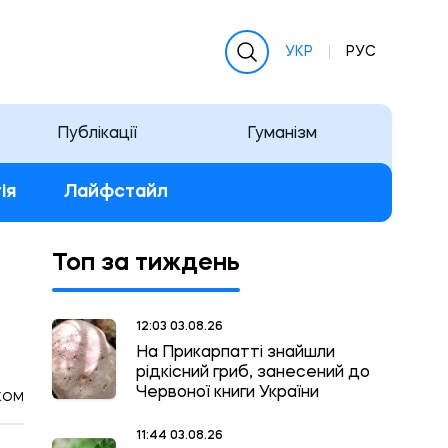
УКР
РУС
Публікації
Гуманізм
ія
Лайфстайл
Топ за тиждень
12:03 03.08.26
На Прикарпатті знайшли
рідкісний гриб, занесений до
Червоної книги України
КОМ
11:44 03.08.26