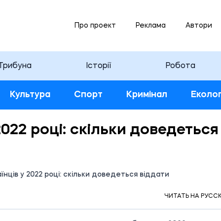
Про проект
Реклама
Автори
Трибуна
Історії
Робота
Культура
Спорт
Кримінал
Еколог
2022 році: скільки доведеться
їнців у 2022 році: скільки доведеться віддати
22 03.12.2021
ЧИТАТЬ НА РУСС