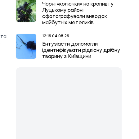
Чорні «колючки» на кропиві: у
Луцькому районі
сфотографували виводок
майбутніх метеликів
ата
12:16 04.08.26
Ентузіасти допомогли
ї
ідентифікувати рідкісну дрібну
тварину з Київщини