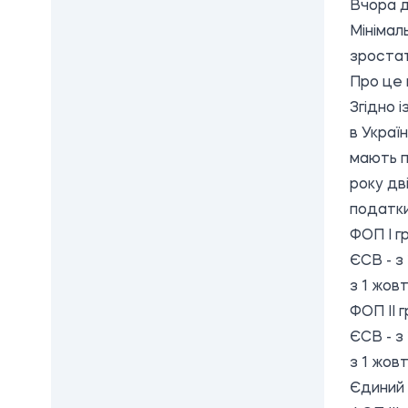
Вчора д
Мінімал
зростат
Про це 
Згідно 
в Украї
мають п
року дв
податки
ФОП I г
ЄСВ - з 
з 1 жовт
ФОП II 
ЄСВ - з 
з 1 жовт
Єдиний 