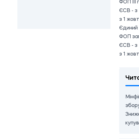
ФОП III 
ЄСВ - з 
з 1 жовт
Єдиний 
ФОП заг
ЄСВ - з 
з 1 жовт
Чит
Мінфі
збор
Знижк
купув