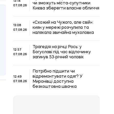
13:14
чи зможуть міста-супутники
07.08.26
Києва зберегти власне обличчя
«Схожий на Чужого, але свій»:
13:08
киян у мережі розчулила та
07.08.26
налякала звичайна мухоловка
Трагедія на річці Рось: у
12:57
Богуславі під час відпочинку
07.08.26
загинув 53-річний чоловік
Потрібно підшити чи
відремонтувати одяг? У
12:49
Миронівці доступна
07.08.26
безкоштовна швачка