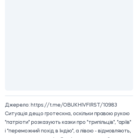
Джерело:
https://t.me/OBUKHIVFIRST/10983
Ситуація дещо гротескна, оскільки правою рукою
"патріоти" розказують казки про "трипільців", "аріїв"
і "переможний похід в Індію", а лівою - відмовляють,