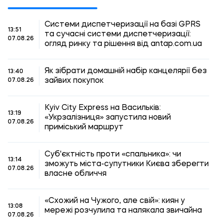
Системи диспетчеризації на базі GPRS
13:51
та сучасні системи диспетчеризації:
07.08.26
огляд ринку та рішення від antap.com.ua
Як зібрати домашній набір канцелярії без
13:40
зайвих покупок
07.08.26
Kyiv City Express на Васильків:
13:19
«Укрзалізниця» запустила новий
07.08.26
приміський маршрут
Суб'єктність проти «спальника»: чи
13:14
зможуть міста-супутники Києва зберегти
07.08.26
власне обличчя
«Схожий на Чужого, але свій»: киян у
13:08
мережі розчулила та налякала звичайна
07.08.26