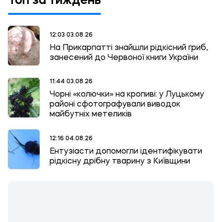
Топ за тиждень
12:03 03.08.26
На Прикарпатті знайшли рідкісний гриб,
занесений до Червоної книги України
11:44 03.08.26
Чорні «колючки» на кропиві: у Луцькому
районі сфотографували виводок
майбутніх метеликів
12:16 04.08.26
Ентузіасти допомогли ідентифікувати
рідкісну дрібну тварину з Київщини