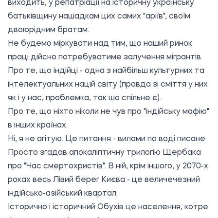
виходить, у репатріації на історичну українську
батьківщину нашадкам цих самих "аріїв", своїм
двоюрідним братам.
Не будемо міркувати над тим, що наший ринок
праці дійсно потребуватиме залучення мігрантів.
Про те, що індійці - одна з найбільш культурних та
інтелектуальних націй світу (правда зі сміття у них
як і у нас, проблемка, так шо спільне є).
Про те, що ніхто ніколи не чув про "індійську мафію"
в інших країнах.
Ні, я не агітую. Це питання - вилами по воді писане.
Просто згадав апокаліптичну трилогію Щербака
про "Час смертохристів". В ній, крім іншого, у 2070-х
роках весь Лівий берег Києва - це величечезний
індійсько-азійський квартал.
Історично і історичний Обухів це населення, котре