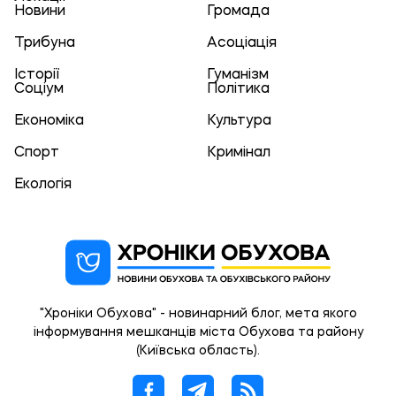
Новини
Громада
Трибуна
Асоціація
Історії
Гуманізм
Соціум
Політика
Економіка
Культура
Спорт
Кримінал
Екологія
"Хроніки Обухова" - новинарний блог, мета якого
інформування мешканців міста Обухова та району
(Київська область).