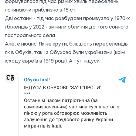
формувалося під час різних хвиль переселень
починаючи приблизно з 16 ст.
Дві останні - під час розбудови промвузла у 1970-х
і біженців у 2022 - змінили обличчя до того сонного,
пасторального села.
Але, є нюанс. Як не крути, більшість переселенців
як в Обухів, так і з Обухова були українцями (крім
ісходу євреїв в 1919 році). А тут індуси.