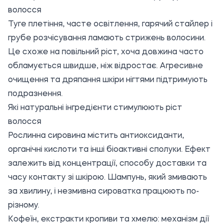
волосся
Туге плетіння, часте освітлення, гарячий стайлер і
грубе розчісування ламають стрижень волосини.
Це схоже на повільний ріст, хоча довжина часто
обламується швидше, ніж відростає. Агресивне
очищення та дряпання шкіри нігтями підтримують
подразнення.
Які натуральні інгредієнти стимулюють ріст
волосся
Рослинна сировина містить антиоксиданти,
органічні кислоти та інші біоактивні сполуки. Ефект
залежить від концентрації, способу доставки та
часу контакту зі шкірою. Шампунь, який змивають
за хвилину, і незмивна сироватка працюють по-
різному.
Кофеїн, екстракти кропиви та хмелю: механізм дії