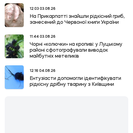
12:03 03.08.26
На Прикарпатті знайшли рідкісний гриб,
занесений до Червоної книги України
11:44 03.08.26
Чорні «колючки» на кропиві: у Луцькому
районі сфотографували виводок
майбутніх метеликів
12:16 04.08.26
Ентузіасти допомогли ідентифікувати
рідкісну дрібну тварину з Київщини