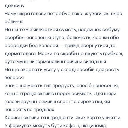
довжину.
Чому шкіра голови потребує такої ж уваги, як шкіра
обличчя
На ній теж з’являються сухість, надлишок себуму,
свербіж і запалення. Лупа, болючість, кірочки або
осередки без волосся — привід звернутися до
дерматолога. Маски та скраби не лікують грибкові,
аутоімунні чи гормональні причини випадіння.
На що звертати увагу у складі засобів для росту
волосся
Значення мають тип продукту, спосіб нанесення,
концентрація активів і переносимість. Для шкіри
голови зручні незмивні спреї та сироватки, які
наносять по проділах.
Корисні активи та інгредієнти, яких варто уникати
У формулах можуть бути кофеїн, ніацинамід,