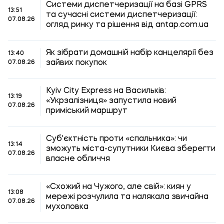
Системи диспетчеризації на базі GPRS
13:51
та сучасні системи диспетчеризації:
07.08.26
огляд ринку та рішення від antap.com.ua
Як зібрати домашній набір канцелярії без
13:40
зайвих покупок
07.08.26
Kyiv City Express на Васильків:
13:19
«Укрзалізниця» запустила новий
07.08.26
приміський маршрут
Суб'єктність проти «спальника»: чи
13:14
зможуть міста-супутники Києва зберегти
07.08.26
власне обличчя
«Схожий на Чужого, але свій»: киян у
13:08
мережі розчулила та налякала звичайна
07.08.26
мухоловка