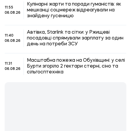
Кулінарні жарти та поради гуманістів: як
11:55
мешканці соцмереж відреагували на
06.08.26
знайдену гусеницю
Автівка, Starlink та сітки: у Ржищеві
11:40
посадовці спрямували зарплату за один
06.08.26
день на потреби ЗСУ
Масштабна пожежа на Обухівщині: у селі
11:31
Бурти згоріло 2 гектари стерні, сіно та
06.08.26
сільгосптехніка