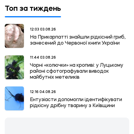
Топ за тиждень
12:03 03.08.26
На Прикарпатті знайшли рідкісний гриб,
занесений до Червоної книги України
11:44 03.08.26
Чорні «колючки» на кропиві: у Луцькому
районі сфотографували виводок
майбутніх метеликів
12:16 04.08.26
Ентузіасти допомогли ідентифікувати
рідкісну дрібну тварину з Київщини