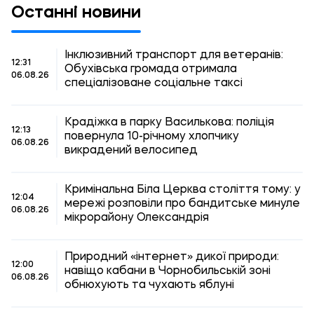
Останні новини
Інклюзивний транспорт для ветеранів:
12:31
Обухівська громада отримала
06.08.26
спеціалізоване соціальне таксі
Крадіжка в парку Василькова: поліція
12:13
повернула 10-річному хлопчику
06.08.26
викрадений велосипед
Кримінальна Біла Церква століття тому: у
12:04
мережі розповіли про бандитське минуле
06.08.26
мікрорайону Олександрія
Природний «інтернет» дикої природи:
12:00
навіщо кабани в Чорнобильській зоні
06.08.26
обнюхують та чухають яблуні