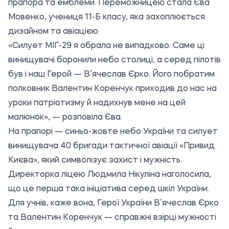
прапора та емблеми. Переможницею стала Єва
Мовенко, учениця 11-Б класу, яка захоплюється
дизайном та авіацією.
«Силует МІГ-29 я обрала не випадково. Саме ці
винищувачі боронили небо столиці, а серед пілотів
був і наш Герой — В’ячеслав Єрко. Його побратим
полковник Валентин Коренчук приходив до нас на
уроки патріотизму й надихнув мене на цей
малюнок», — розповіла Єва.
На прапорі — синьо-жовте небо України та силует
винищувача 40 бригади тактичної авіації «Привид
Києва», який символізує захист і мужність.
Директорка ліцею Людмила Нікуліна наголосила,
що це перша така ініціатива серед шкіл України.
Для учнів, каже вона, Герої України В’ячеслав Єрко
та Валентин Коренчук — справжні взірці мужності