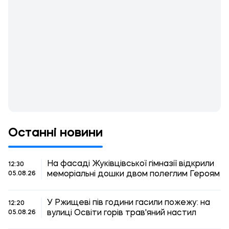
Останні новини
На фасаді Жуківцівської гімназії відкрили
12:30
меморіальні дошки двом полеглим Героям
05.08.26
У Ржищеві пів години гасили пожежу: на
12:20
вулиці Освіти горів трав'яний настил
05.08.26