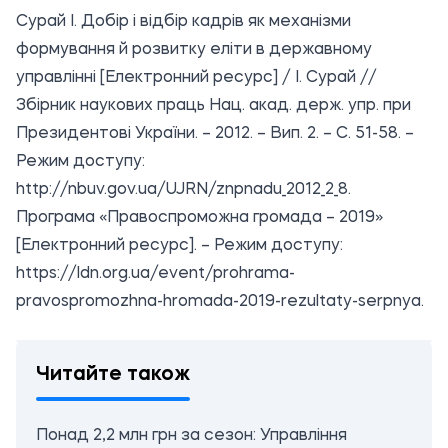
Сурай І. Добір і відбір кадрів як механізми
формування й розвитку еліти в державному
управлінні [Електронний ресурс] / І. Сурай //
Збірник наукових праць Нац. акад. держ. упр. при
Президентові України. – 2012. – Вип. 2. – С. 51-58. –
Режим доступу:
http://nbuv.gov.ua/UJRN/znpnadu_2012_2_8.
Програма «Правоспроможна громада – 2019»
[Електронний ресурс]. – Режим доступу:
https://ldn.org.ua/event/prohrama-
pravospromozhna-hromada-2019-rezultaty-serpnya.
Читайте також
Понад 2,2 млн грн за сезон: Управління