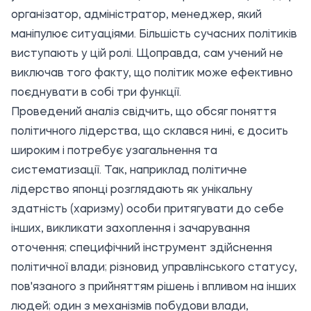
організатор, адміністратор, менеджер, який
маніпулює ситуаціями. Більшість сучасних політиків
виступають у цій ролі. Щоправда, сам учений не
виключав того факту, що політик може ефективно
поєднувати в собі три функції.
Проведений аналіз свідчить, що обсяг поняття
політичного лідерства, що склався нині, є досить
широким і потребує узагальнення та
систематизації. Так, наприклад політичне
лідерство японці розглядають як унікальну
здатність (харизму) особи притягувати до себе
інших, викликати захоплення і зачарування
оточення; специфічний інструмент здійснення
політичної влади; різновид управлінського статусу,
пов'язаного з прийняттям рішень і впливом на інших
людей; один з механізмів побудови влади,