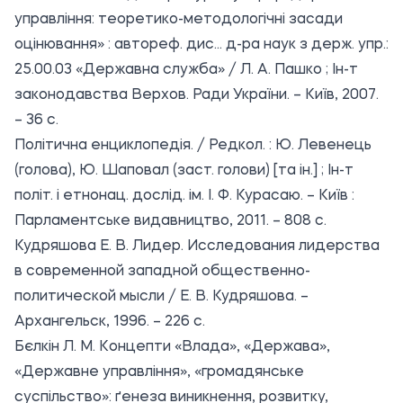
управління: теоретико-методологічні засади
оцінювання» : автореф. дис... д-ра наук з держ. упр.:
25.00.03 «Державна служба» / Л. А. Пашко ; Ін-т
законодавства Верхов. Ради України. – Київ, 2007.
– 36 с.
Політична енциклопедія. / Редкол. : Ю. Левенець
(голова), Ю. Шаповал (заст. голови) [та ін.] ; Ін-т
політ. і етнонац. дослід. ім. І. Ф. Курасаю. – Київ :
Парламентське видавництво, 2011. – 808 с.
Кудряшова Е. В. Лидер. Исследования лидерства
в современной западной общественно-
политической мысли / Е. В. Кудряшова. –
Архангельск, 1996. – 226 с.
Бєлкін Л. М. Концепти «Влада», «Держава»,
«Державне управління», «громадянське
суспільство»: ґенеза виникнення, розвитку,