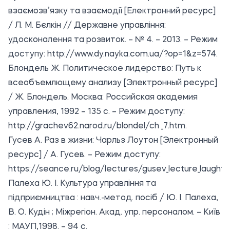
взаємозв’язку та взаємодії [Електронний ресурс]
/ Л. М. Бєлкін // Державне управління:
удосконалення та розвиток. – № 4. – 2013. – Режим
доступу: http://www.dy.nayka.com.ua/?op=1&z=574.
Блондель Ж. Политическое лидерство: Путь к
всеобъемлющему анализу [Электронный ресурс]
/ Ж. Блондель. Москва: Российская академия
управления, 1992 – 135 с. – Режим доступу:
http://grachev62.narod.ru/blondel/ch _7.htm.
Гусев А. Раз в жизни: Чарльз Лоутон [Электронный
ресурс] / А. Гусев. – Режим доступу:
https://seance.ru/blog/lectures/gusev_lecture_laughto
Палеха Ю. І. Культура управління та
підприємництва : навч.-метод. посіб / Ю. І. Палеха,
В. О. Кудін ; Міжрегіон. Акад. упр. персоналом. – Київ
: МАУП,1998. – 94 с.