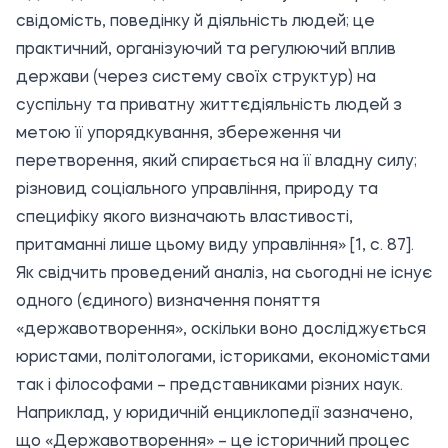
свідомість, поведінку й діяльність людей; це
практичний, організуючий та регулюючий вплив
держави (через систему своїх структур) на
суспільну та приватну життєдіяльність людей з
метою її упорядкування, збереження чи
перетворення, який спирається на її владну силу;
різновид соціального управління, природу та
специфіку якого визначають властивості,
притаманні лише цьому виду управління» [1, с. 87].
Як свідчить проведений аналіз, на сьогодні не існує
одного (єдиного) визначення поняття
«державотворення», оскільки воно досліджується
юристами, політологами, істориками, економістами
так і філософами – представниками різних наук.
Наприклад, у юридичній енциклопедії зазначено,
що «Державотворення» – це історичний процес