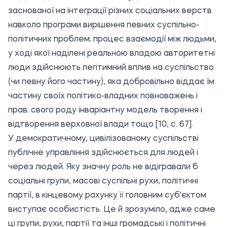
заснованої на інтеграції різних соціальних верств
навколо програми вирішення певних суспільно-
політичних проблем; процес взаємодії між людьми,
у ході якої наділені реальною владою авторитетні
люди здійснюють легітимний вплив на суспільство
(чи певну його частину), яка добровільно віддає їм
частину своїх політико-владних повноважень і
прав; свого роду інваріантну модель творення і
відтворення верховної влади тощо [10, с. 67].
У демократичному, цивілізованому суспільстві
публічне управління здійснюється для людей і
через людей. Яку значну роль не відігравали б
соціальні групи, масові суспільні рухи, політичні
партії, в кінцевому рахунку її головним суб'єктом
виступає особистість. Це й зрозуміло, адже саме
ці групи, рухи, партії та інші громадські і політичні