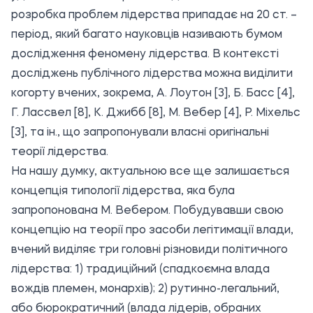
розробка проблем лідерства припадає на 20 ст. –
період, який багато науковців називають бумом
дослідження феномену лідерства. В контексті
досліджень публічного лідерства можна виділити
когорту вчених, зокрема, А. Лоутон [3], Б. Басс [4],
Г. Лассвел [8], К. Джибб [8], М. Вебер [4], Р. Міхельс
[3], та ін., що запропонували власні оригінальні
теорії лідерства.
На нашу думку, актуальною все ще залишається
концепція типології лідерства, яка була
запропонована М. Вебером. Побудувавши свою
концепцію на теорії про засоби легітимації влади,
вчений виділяє три головні різновиди політичного
лідерства: 1) традиційний (спадкоємна влада
вождів племен, монархів); 2) рутинно-легальний,
або бюрократичний (влада лідерів, обраних