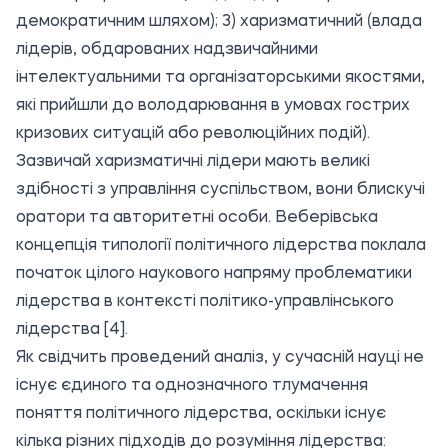
демократичним шляхом); 3) харизматичний (влада
лідерів, обдарованих надзвичайними
інтелектуальними та організаторськими якостями,
які прийшли до володарювання в умовах гострих
кризових ситуацій або революційних подій).
Зазвичай харизматичні лідери мають великі
здібності з управління суспільством, вони блискучі
оратори та авторитетні особи. Веберівська
концепція типології політичного лідерства поклала
початок цілого наукового напряму проблематики
лідерства в контексті політико-управлінського
лідерства [4].
Як свідчить проведений аналіз, у сучасній науці не
існує єдиного та однозначного тлумачення
поняття політичного лідерства, оскільки існує
кілька різних підходів до розуміння лідерства: