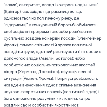
“вплив", авторитет, влада і контроль над іншими”
(Едінгер); своєрідне підприємництво, що
здійснюється на політичному ринку, де
“підприємці” у конкурентній боротьбі обмінюють
свої соціальні програми і способи розв’язання
суспільних завдань на керівні посади (Опенгеймер,
Фроліх); символ спільності й зразок політичної
поведінки групи, здатний реалізувати її інтереси з
допомогою влади (Амелін, Баталов); набір
особистісних соціально-психологічних якостей
лідера (Херманн, Дженнінгс); «функція певної
ситуації» (Рісмен, Фромм). Попри усі розбіжності,
наведені визначення єднає спільне визначення
науково-теоретичних пошуків (політичний лідер) і
його однозначне розуміння як людини, котра
завдяки своїм особистим якостям має