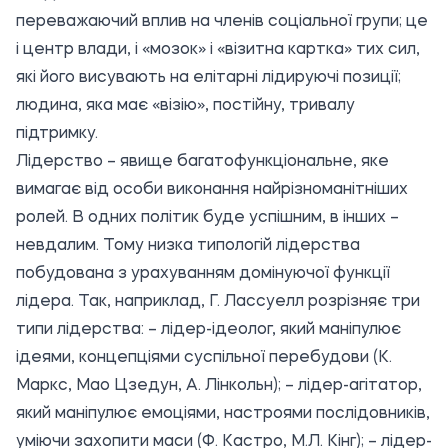
переважаючий вплив на членів соціальної групи; це
і центр влади, і «мозок» і «візитна картка» тих сил,
які його висувають на елітарні лідируючі позиції;
людина, яка має «візію», постійну, тривалу
підтримку.
Лідерство – явище багатофункціональне, яке
вимагає від особи виконання найрізноманітніших
ролей. В одних політик буде успішним, в інших –
невдалим. Тому низка типологій лідерства
побудована з урахуванням домінуючої функції
лідера. Так, наприклад, Г. Лассуелл розрізняє три
типи лідерства: – лідер-ідеолог, який маніпулює
ідеями, концепціями суспільної перебудови (К.
Маркс, Мао Цзедун, А. Лінкольн); – лідер-агітатор,
який маніпулює емоціями, настроями послідовників,
уміючи захопити маси (Ф. Кастро, М.Л. Кінг); – лідер-