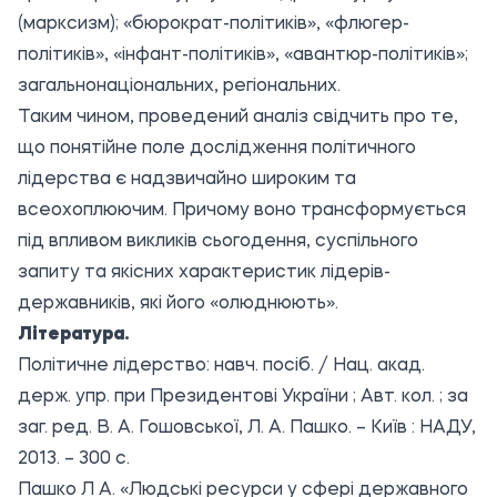
(марксизм); «бюрократ-політиків», «флюгер-
політиків», «інфант-політиків», «авантюр-політиків»;
загальнонаціональних, регіональних.
Таким чином, проведений аналіз свідчить про те,
що понятійне поле дослідження політичного
лідерства є надзвичайно широким та
всеохоплюючим. Причому воно трансформується
під впливом викликів сьогодення, суспільного
запиту та якісних характеристик лідерів-
державників, які його «олюднюють».
Література.
Політичне лідерство: навч. посіб. / Нац. акад.
держ. упр. при Президентові України ; Авт. кол. ; за
заг. ред. В. А. Гошовської, Л. А. Пашко. – Київ : НАДУ,
2013. – 300 с.
Пашко Л А. «Людські ресурси у сфері державного