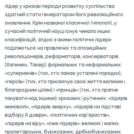
лідер у кризові періоди розвитку суспільства
здатний стати генератором його революційного
оновлення. Крім названої класичної типології, у
сучасній політичній науці існує чимало інших
класифікацій, згідно з якими політичні лідери
поділяються: на правлячих та опозиційних:
революціонерів, реформаторів, консерваторів
(Хагемен, Такер); формальних та неформальних:
«суперменів» (тих, хто ламає усталені порядки),
«героїв» (тих, хто присвячує своє життя великим і
благородним цілям) і «принців» (тих, хто прагне
панувати над іншими); кризових і рутинних: «лідерів
мимоволі», «лідерів зверху», «лідерів на підставі
відбору й довіри», «політичних кар’єристів»,
«лідерів на віру», «лже-лідерів»; великих і малих;
пролетарських, буржуазних, дрібнобуржуазних