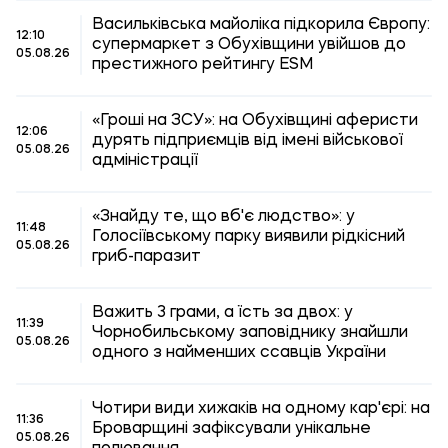
Васильківська майоліка підкорила Європу:
12:10
супермаркет з Обухівщини увійшов до
05.08.26
престижного рейтингу ESM
«Гроші на ЗСУ»: на Обухівщині аферисти
12:06
дурять підприємців від імені військової
05.08.26
адміністрації
«Знайду те, що вб'є людство»: у
11:48
Голосіївському парку виявили рідкісний
05.08.26
гриб-паразит
Важить 3 грами, а їсть за двох: у
11:39
Чорнобильському заповіднику знайшли
05.08.26
одного з найменших ссавців України
Чотири види хижаків на одному кар'єрі: на
11:36
Броварщині зафіксували унікальне
05.08.26