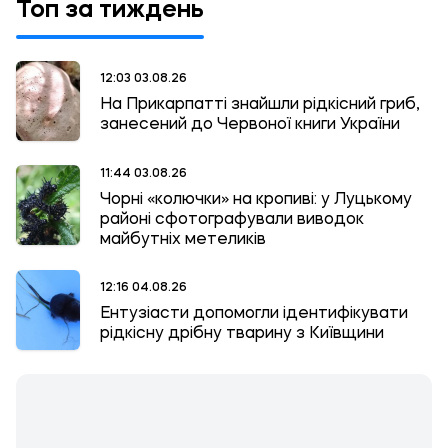
Топ за тиждень
12:03 03.08.26
На Прикарпатті знайшли рідкісний гриб,
занесений до Червоної книги України
11:44 03.08.26
Чорні «колючки» на кропиві: у Луцькому
районі сфотографували виводок
майбутніх метеликів
12:16 04.08.26
Ентузіасти допомогли ідентифікувати
рідкісну дрібну тварину з Київщини