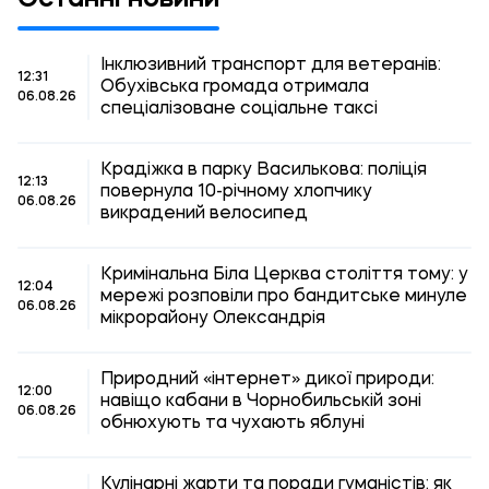
Інклюзивний транспорт для ветеранів:
12:31
Обухівська громада отримала
06.08.26
спеціалізоване соціальне таксі
Крадіжка в парку Василькова: поліція
12:13
повернула 10-річному хлопчику
06.08.26
викрадений велосипед
Кримінальна Біла Церква століття тому: у
12:04
мережі розповіли про бандитське минуле
06.08.26
мікрорайону Олександрія
Природний «інтернет» дикої природи:
12:00
навіщо кабани в Чорнобильській зоні
06.08.26
обнюхують та чухають яблуні
Кулінарні жарти та поради гуманістів: як