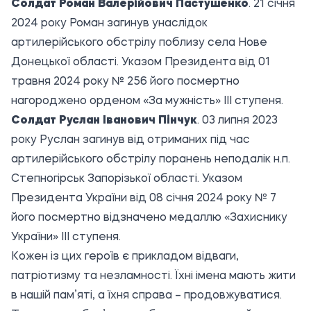
Солдат Роман Валерійович Пастушенко
. 21 січня
2024 року Роман загинув унаслідок
артилерійського обстрілу поблизу села Нове
Донецької області. Указом Президента від 01
травня 2024 року № 256 його посмертно
нагороджено орденом «За мужність» ІІІ ступеня.
Солдат Руслан Іванович Пінчук
. 03 липня 2023
року Руслан загинув від отриманих під час
артилерійського обстрілу поранень неподалік н.п.
Степногірськ Запорізької області. Указом
Президента України від 08 січня 2024 року № 7
його посмертно відзначено медаллю «Захиснику
України» ІІІ ступеня.
Кожен із цих героїв є прикладом відваги,
патріотизму та незламності. Їхні імена мають жити
в нашій пам’яті, а їхня справа – продовжуватися.