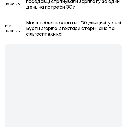
посадовці спрямували зарплату за один
06.08.26
день на потреби ЗСУ
Масштабна пожежа на Обухівщині: у селі
11:31
Бурти згоріло 2 гектари стерні, сіно та
06.08.26
сільгосптехніка