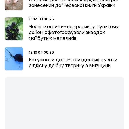
занесений до Червоної книги України
11:44 03.08.26
Чорні «колючки» на кропиві: у Луцькому
районі сфотографували виводок
майбутніх метеликів
12:16 04.08.26
Ентузіасти допомогли ідентифікувати
рідкісну дрібну тварину з Київщини