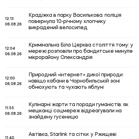
Крадіжка в парку Василькова: поліція
12:13
повернула 10-річному хлопчику
06.08.26
викрадений велосипед
Кримінальна Біла Церква століття тому: у
12:04
мережі розповіли про бандитське минуле
06.08.26
мікрорайону Олександрія
Природний «інтернет» дикої природи:
12:00
навіщо кабани в Чорнобильській зоні
06.08.26
обнюхують та чухають яблуні
Кулінарні жарти та поради гуманістів: як
11:55
мешканці соцмереж відреагували на
06.08.26
знайдену гусеницю
Автівка, Starlink та сітки: у Ржищеві
11:40