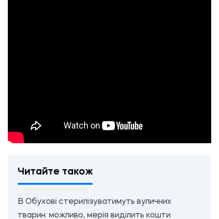
Читайте також
В Обухові стерилізуватимуть вуличних
тварин: можливо, мерія виділить кошти