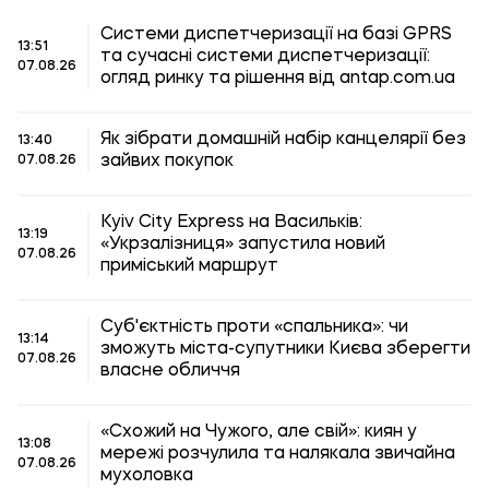
Системи диспетчеризації на базі GPRS
13:51
та сучасні системи диспетчеризації:
07.08.26
огляд ринку та рішення від antap.com.ua
Як зібрати домашній набір канцелярії без
13:40
зайвих покупок
07.08.26
Kyiv City Express на Васильків:
13:19
«Укрзалізниця» запустила новий
07.08.26
приміський маршрут
Суб'єктність проти «спальника»: чи
13:14
зможуть міста-супутники Києва зберегти
07.08.26
власне обличчя
«Схожий на Чужого, але свій»: киян у
13:08
мережі розчулила та налякала звичайна
07.08.26
мухоловка