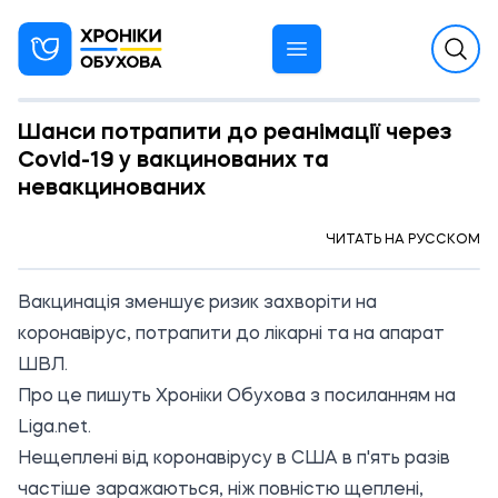
Шанси потрапити до реанімації через
Covid-19 у вакцинованих та
невакцинованих
11:38 25.08.2021
ЧИТАТЬ НА РУССКОМ
Вакцинація зменшує ризик захворіти на
коронавірус, потрапити до лікарні та на апарат
ШВЛ.
Про це пишуть Хроніки Обухова з
посиланням
на
Liga.net.
Нещеплені від коронавірусу в США в п'ять разів
частіше заражаються, ніж повністю щеплені,