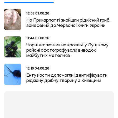
12:03 03.08.26
На Прикарпатті знайшли рідкісний гриб,
занесений до Червоної книги України
11:44 03.08.26
Чорні «колючки» на кропиві: у Луцькому
районі сфотографували виводок
майбутніх метеликів
12:16 04.08.26
Ентузіасти допомогли ідентифікувати
рідкісну дрібну тварину з Київщини