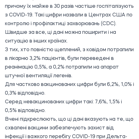
причому їх майже в 30 разів частіше госпіталізують
з COVID-19. Такі цифри назвали в Центрах США по
контролю і профілактиці захворювань (CDC).
Швидше за все, ці дані можна поширити і на
ситуацію в інших країнах.
З тих, хто повністю щеплений, з ковідом потрапили
в лікарню 3,2% пацієнтів, були переведені в
реанімацію 0,5%, а 0,2% потрапили на апарат
штучної вентиляції легенів.
Для частково вакцинованих цифри були 6,2%, 1,0% і
0,3% відповідно.
Серед невакцинованих цифри такі: 7,6%, 1,5% і
0,5% відповідно.
Вчені підкреслюють, що ці дані вказують на те, що
схвалені вакцини забезпечують захист від
інфекції і важкого перебігу COVID-19 при Дельта-