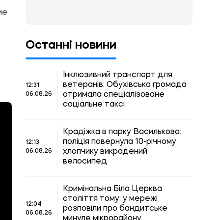
ме
Останні новини
Інклюзивний транспорт для
ветеранів: Обухівська громада
12:31
отримала спеціалізоване
06.08.26
соціальне таксі
Крадіжка в парку Василькова:
поліція повернула 10-річному
12:13
хлопчику викрадений
06.08.26
велосипед
Кримінальна Біла Церква
століття тому: у мережі
12:04
розповіли про бандитське
06.08.26
минуле мікрорайону