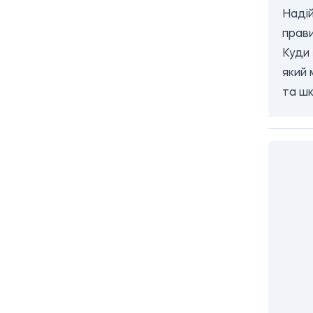
Надій
прав
Куди 
який 
та шк