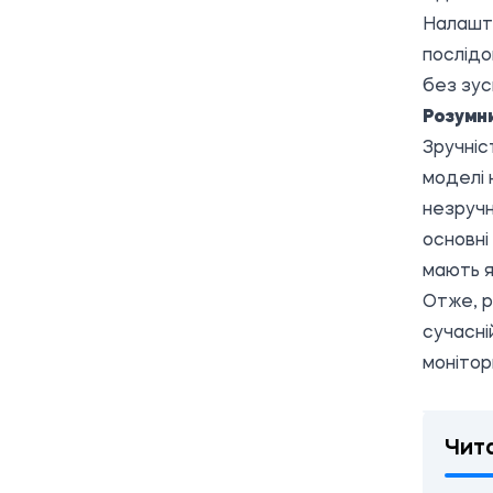
Налашт
послідо
без зус
Розумни
Зручніс
моделі 
незручн
основні
мають я
Отже, р
сучасні
монітор
Чит