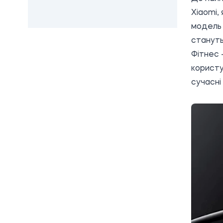
Xiaomi,
модел
стануть
Фітнес 
користу
сучасні