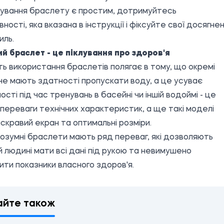
ування браслету є простим, дотримуйтесь
вності, яка вказана в інструкції і фіксуйте свої досягне
иль.
й браслет - це піклування про здоров'я
ть використання браслетів полягає в тому, що окремі
не мають здатності пропускати воду, а це усуває
ості під час тренувань в басейні чи іншій водоймі - це
 переваги технічних характеристик, а ще такі моделі
скравий екран та оптимальні розміри.
озумні браслети мають ряд переваг, які дозволяють
й людині мати всі дані під рукою та невимушено
ити показники власного здоров'я.
айте також