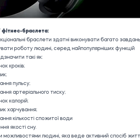
ї фітнес-браслета:
кціональні браслети здатні виконувати багато завдань
вати роботу людині, серед найпопулярніших функцій
ідзначити такі як:
ок кроків;
ик;
ання пульсу;
ання артеріального тиску;
нок калорій;
ик харчування;
ання кількості спожитої води
ння якості сну.
и можливостями людині, яка веде активний спосіб жит