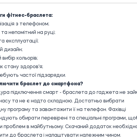
ги фітнес-браслета:
ізація з телефоном;
 та непомітний на руці;
а експлуатації;
й дизайн;
 вибір кольорів;
ик стану здоров'я;
ебують частої підзарядки.
ключити браслет до смартфона?
ра підключення смарт - браслета до гаджета не зай
часу та не є надто складною. Достатньо вибрати
дну програму та завантажити її на телефон. Фахівці
дують обирати перевірені та спеціальні програми, що
и проблем в майбутньому. Скачаний додаток необхідн
ити до браслета і налаштувати належним чином.