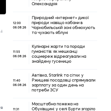
Олександрія
Природний «інтернет» дикої
природи: навіщо кабани в
12:00
Чорнобильській зоні обнюхують
06.08.26
 і
та чухають яблуні
Кулінарні жарти та поради
гуманістів: як мешканці
11:55
соцмереж відреагували на
06.08.26
знайдену гусеницю
Автівка, Starlink та сітки: у
Ржищеві посадовці спрямували
11:40
зарплату за один день на
06.08.26
потреби ЗСУ
Масштабна пожежа на
тя
Обухівщині: у селі Бурти згоріло
11:31