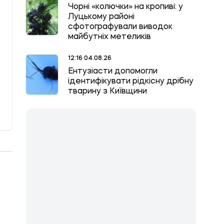
Чорні «колючки» на кропиві: у
Луцькому районі
сфотографували виводок
майбутніх метеликів
12:16 04.08.26
Ентузіасти допомогли
ідентифікувати рідкісну дрібну
тварину з Київщини