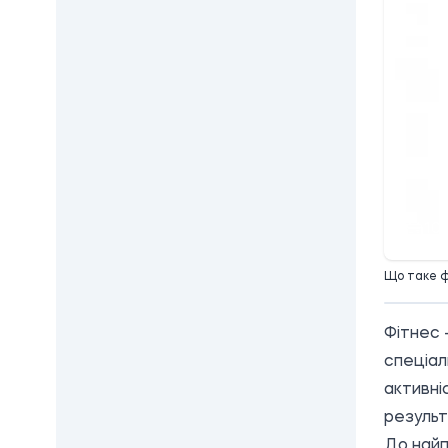
10:
Що таке ф
Фітнес 
спеціал
активні
результ
До найп