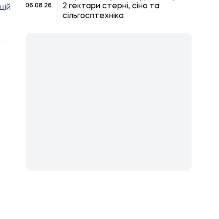
2 гектари стерні, сіно та
06.08.26
цій
сільгосптехніка