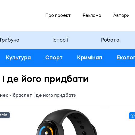
Про проект
Реклама
Автори
Трибуна
Історії
Робота
Культура
Спорт
Кримінал
Еколог
 і де його придбати
нес - браслет і де його придбати
АМА