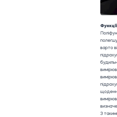
Функці
Поліфун
полегшу
варто в
підрахун
будильн
вимірюв
вимірюв
підраху
щоденн
вимірюв
визначе
З таким