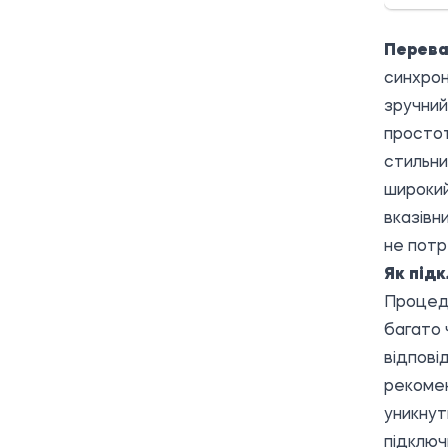
Перева
синхрон
зручний
простот
стильни
широкий
вказівн
не потр
Як під
Процеду
багато 
відпові
рекомен
уникнут
підключ