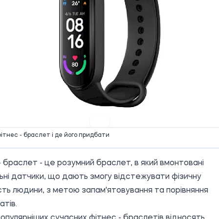
30 07.09.2022
ітнес - браслет і де його придбати
- браслет - це розумний браслет, в який вмонтовані
ьні датчики, що дають змогу відстежувати фізичну
сть людини, з метою запам'ятовування та порівняння
атів.
опулярніших сучасних фітнес - браслетів відносять