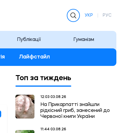
УКР
РУС
Публікації
Гуманізм
ія
Лайфстайл
Топ за тиждень
12:03 03.08.26
На Прикарпатті знайшли
рідкісний гриб, занесений до
Червоної книги України
11:44 03.08.26