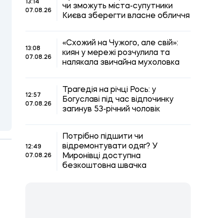
13:14
чи зможуть міста-супутники
07.08.26
Києва зберегти власне обличчя
«Схожий на Чужого, але свій»:
13:08
киян у мережі розчулила та
07.08.26
налякала звичайна мухоловка
Трагедія на річці Рось: у
12:57
Богуславі під час відпочинку
07.08.26
загинув 53-річний чоловік
Потрібно підшити чи
відремонтувати одяг? У
12:49
Миронівці доступна
07.08.26
безкоштовна швачка