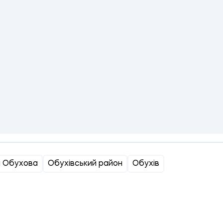
и Обухова
Обухівський район
Обухів