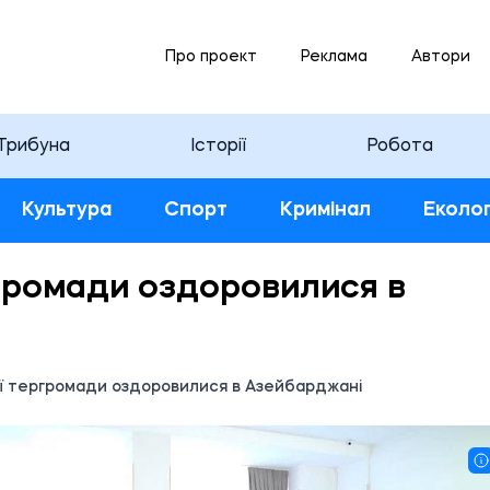
Про проект
Реклама
Автори
Трибуна
Історії
Робота
Культура
Спорт
Кримінал
Еколог
ргромади оздоровилися в
ої тергромади оздоровилися в Азейбарджані