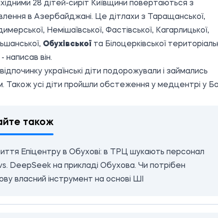
хідними 28 дітей-сиріт Київщини повертаються з
лення в Азербайджані. Це дітлахи з Таращанської,
имерської, Немішаївської, Фастівської, Кагарлицької,
ьшанської,
Обухівської
та Білоцерківської територіаль
- написав він.
 відпочинку українські діти подорожували і займались
. Також усі діти пройшли обстеження у медцентрі у Ба
айте також
иття Епіцентру в Обухові: в ТРЦ шукають персонал
s. DeepSeek на прикладі Обухова. Чи потрібен
ву власний інструмент на основі ШІ