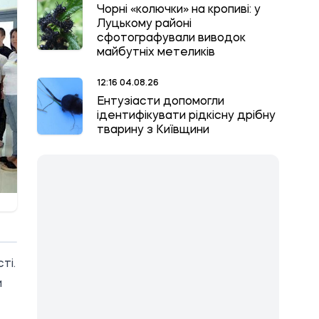
Чорні «колючки» на кропиві: у
Луцькому районі
сфотографували виводок
майбутніх метеликів
12:16 04.08.26
Ентузіасти допомогли
ідентифікувати рідкісну дрібну
тварину з Київщини
ті.
и