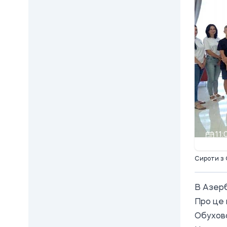
11:
Сироти з 
В Азерб
Про це 
Обухов