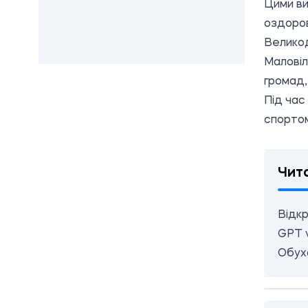
Цими ви
оздоров
Великод
Маловіл
громад, 
Під час
спортом
Чит
Відкр
GPT v
Обухо