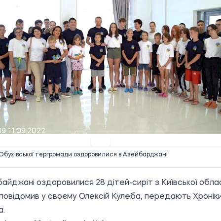
09 11.09.2022
Обухівської тергромади оздоровилися в Азейбарджані
айджані оздоровилися 28 дітей-сиріт з Київської облас
повідомив у своєму
Олексій Кулеба
, передають Хронік
а.