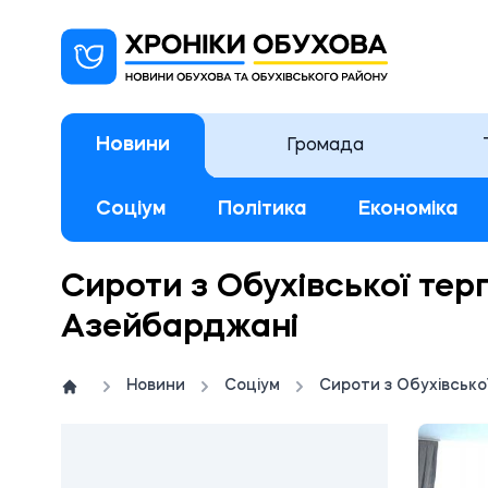
Новини
Громада
Соціум
Політика
Економіка
Сироти з Обухівської те
Азейбарджані
Новини
Соціум
Сироти з Обухівськ