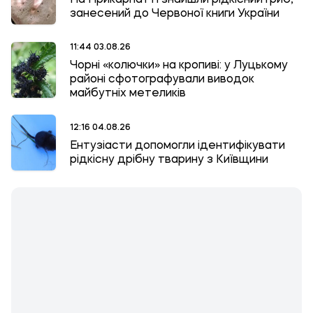
занесений до Червоної книги України
11:44 03.08.26
Чорні «колючки» на кропиві: у Луцькому
районі сфотографували виводок
майбутніх метеликів
12:16 04.08.26
Ентузіасти допомогли ідентифікувати
рідкісну дрібну тварину з Київщини