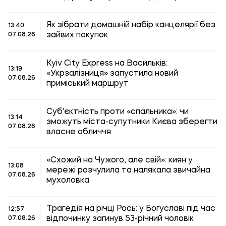
Як зібрати домашній набір канцелярії без
13:40
зайвих покупок
07.08.26
Kyiv City Express на Васильків:
13:19
«Укрзалізниця» запустила новий
07.08.26
приміський маршрут
Суб'єктність проти «спальника»: чи
13:14
зможуть міста-супутники Києва зберегти
07.08.26
власне обличчя
«Схожий на Чужого, але свій»: киян у
13:08
мережі розчулила та налякала звичайна
07.08.26
мухоловка
Трагедія на річці Рось: у Богуславі під час
12:57
відпочинку загинув 53-річний чоловік
07.08.26