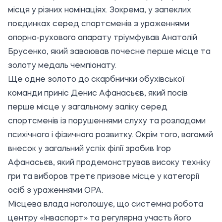
місця у різних номінаціях. Зокрема, у запеклих
поєдинках серед спортсменів з ураженнями
опорно-рухового апарату тріумфував Анатолій
Брусенко, який завоював почесне перше місце та
золоту медаль чемпіонату.
Ще одне золото до скарбнички обухівської
команди приніс Денис Афанасьєв, який посів
перше місце у загальному заліку серед
спортсменів із порушеннями слуху та розладами
психічного і фізичного розвитку. Окрім того, вагомий
внесок у загальний успіх філії зробив Ігор
Афанасьєв, який продемонстрував високу техніку
гри та виборов третє призове місце у категорії
осіб з ураженнями ОРА.
Місцева влада наголошує, що системна робота
центру «Інваспорт» та регулярна участь його