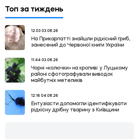
Топ за тиждень
12:03 03.08.26
На Прикарпатті знайшли рідкісний гриб,
занесений до Червоної книги України
11:44 03.08.26
Чорні «колючки» на кропиві: у Луцькому
районі сфотографували виводок
майбутніх метеликів
12:16 04.08.26
Ентузіасти допомогли ідентифікувати
рідкісну дрібну тварину з Київщини