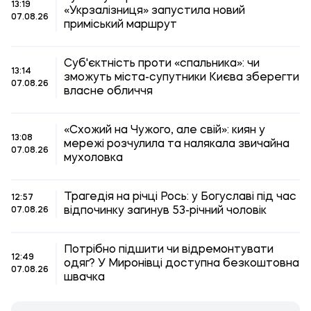
13:19
«Укрзалізниця» запустила новий
07.08.26
приміський маршрут
Суб'єктність проти «спальника»: чи
13:14
зможуть міста-супутники Києва зберегти
07.08.26
власне обличчя
«Схожий на Чужого, але свій»: киян у
13:08
мережі розчулила та налякала звичайна
07.08.26
мухоловка
Трагедія на річці Рось: у Богуславі під час
12:57
відпочинку загинув 53-річний чоловік
07.08.26
Потрібно підшити чи відремонтувати
12:49
одяг? У Миронівці доступна безкоштовна
07.08.26
швачка