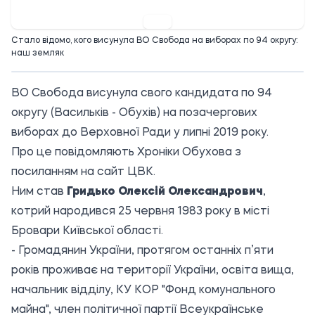
22:03 26.06.2019
Стало відомо, кого висунула ВО Свобода на виборах по 94 округу:
наш земляк
ВО Свобода висунула свого кандидата по 94
округу (Васильків - Обухів) на позачергових
виборах до Верховної Ради у липні 2019 року.
Про це повідомляють Хроніки Обухова з
посиланням на сайт
ЦВК
.
Ним став
Гридько Олексій Олександрович
,
котрий народився 25 червня 1983 року в місті
Бровари Київської області.
- Громадянин України, протягом останніх п’яти
років проживає на території України, освіта вища,
начальник відділу, КУ КОР "Фонд комунального
майна", член політичної партії Всеукраїнське