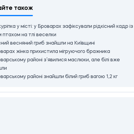
айте також
куріпка у місті: у Броварах зафіксували рідкісний кадр із
 птахом на тлі веселки
сний весняний гриб знайшли на Київщині
варах жінка прихистила мігруючого бражника
варському районі з’явилися маслюки, але білі вже
шли
варському районі знайшли білий гриб вагою 1,2 кг