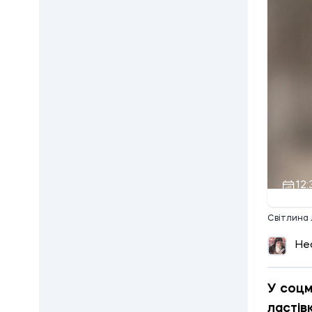
12:
Світлина 
Не
У соцм
ластів