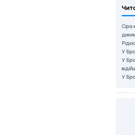
Чит
Сіра 
диким
Рідкі
У Бро
У Бро
відій
У Бро