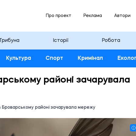
Про проект
Реклама
Автори
Трибуна
Історії
Робота
Культура
Спорт
Кримінал
Еколог
варському районі зачарувала
в Броварському районі зачарувала мережу