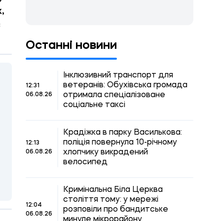
,
с
Останні новини
Інклюзивний транспорт для
ветеранів: Обухівська громада
12:31
отримала спеціалізоване
06.08.26
соціальне таксі
Крадіжка в парку Василькова:
поліція повернула 10-річному
12:13
хлопчику викрадений
06.08.26
велосипед
Кримінальна Біла Церква
століття тому: у мережі
12:04
розповіли про бандитське
06.08.26
минуле мікрорайону