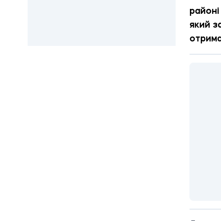
районі
який з
отрима