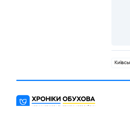
Київсь
"Хроніки Обухова" - новинарний
блог, мета якого інформування