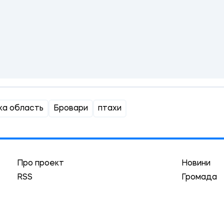
ка область
Бровари
птахи
Про проект
Новини
RSS
Громада
Реклама
Трибуна
Краєзнавство
Асоціація
Автори
Історії