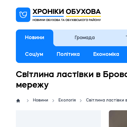
Новини
Громада
Соціум
Політика
Економіка
Світлина ластівки в Бро
мережу
Новини
Екологія
Світлина ластівки 