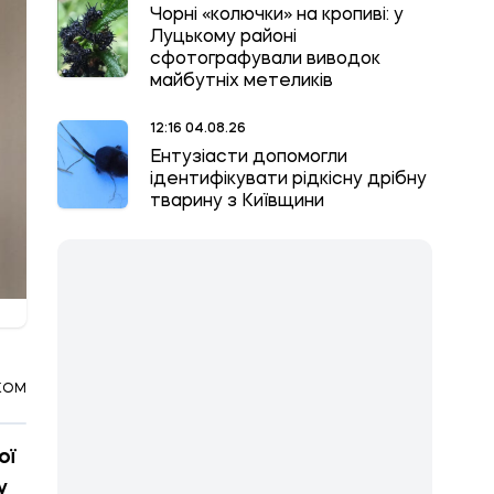
Чорні «колючки» на кропиві: у
Луцькому районі
сфотографували виводок
майбутніх метеликів
12:16 04.08.26
Ентузіасти допомогли
ідентифікувати рідкісну дрібну
тварину з Київщини
КОМ
ої
у