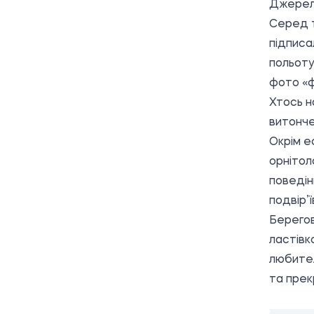
Джерел
Серед т
підписа
польоту
фото «ф
Хтось н
витонче
Окрім е
орнітол
поведінк
подвір’ї
Берегов
ластівк
любител
та прек