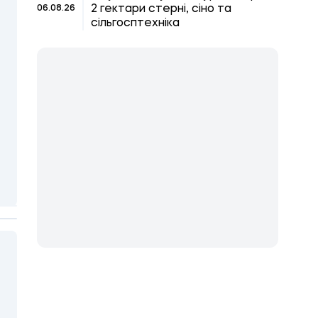
2 гектари стерні, сіно та
06.08.26
сільгосптехніка