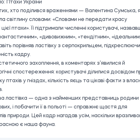
о:
Птахи України
их, хто поділився враженнями — Валентина Сумська, 
ла світлину словами: «Словами не передати красу
 цієї птахи». Її підтримали численні користувачі, назвав
антастичним», «дивовижним», «тендітним», «ідеальним
авіть порівняв ластівку з серпокрильцем, підкреслююч
ність кадру.
стетичного захоплення, в коментарях з’явилися й
огічні спостереження: користувачі ділилися досвідом п
у птахів у гніздах, кількість яєць та цікаві факти з влас
в.
а ластівка — одна з найменших представниць родини
ових, і побачити її в польоті — справжнє щастя для
ів природи. Цей кадр нагадав усім, наскільки вразлив
расною є наша фауна.