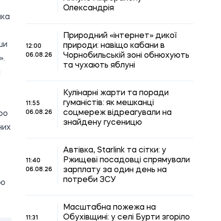
Олександрія
яка
Природний «інтернет» дикої
ши
природи: навіщо кабани в
12:00
Чорнобильській зоні обнюхують
06.08.26
».
та чухають яблуні
и
Кулінарні жарти та поради
гуманістів: як мешканці
11:55
соцмереж відреагували на
06.08.26
ро
знайдену гусеницю
них
Автівка, Starlink та сітки: у
Ржищеві посадовці спрямували
11:40
зарплату за один день на
06.08.26
потреби ЗСУ
ою
Масштабна пожежа на
Обухівщині: у селі Бурти згоріло
11:31