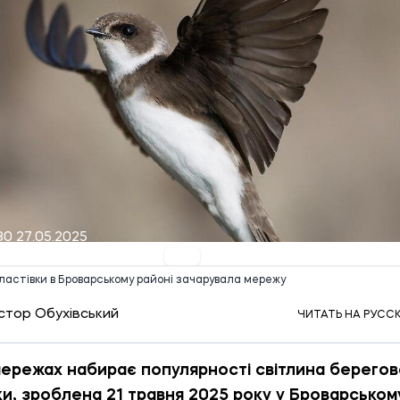
30 27.05.2025
ластівки в Броварському районі зачарувала мережу
стор Обухівський
ЧИТАТЬ НА РУСС
ережах набирає популярності світлина берегов
ки, зроблена 21 травня 2025 року у Броварськом