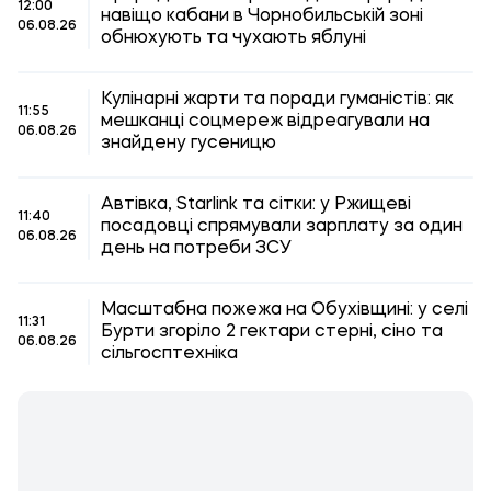
12:00
навіщо кабани в Чорнобильській зоні
06.08.26
обнюхують та чухають яблуні
Кулінарні жарти та поради гуманістів: як
11:55
мешканці соцмереж відреагували на
06.08.26
знайдену гусеницю
Автівка, Starlink та сітки: у Ржищеві
11:40
посадовці спрямували зарплату за один
06.08.26
день на потреби ЗСУ
Масштабна пожежа на Обухівщині: у селі
11:31
Бурти згоріло 2 гектари стерні, сіно та
06.08.26
сільгосптехніка