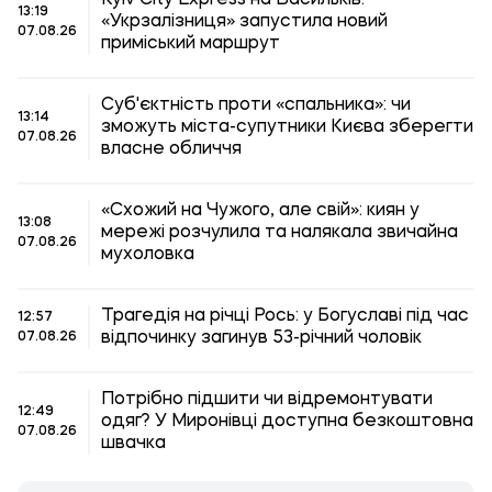
Kyiv City Express на Васильків:
13:19
«Укрзалізниця» запустила новий
07.08.26
приміський маршрут
Суб'єктність проти «спальника»: чи
13:14
зможуть міста-супутники Києва зберегти
07.08.26
власне обличчя
«Схожий на Чужого, але свій»: киян у
13:08
мережі розчулила та налякала звичайна
07.08.26
мухоловка
Трагедія на річці Рось: у Богуславі під час
12:57
відпочинку загинув 53-річний чоловік
07.08.26
Потрібно підшити чи відремонтувати
12:49
одяг? У Миронівці доступна безкоштовна
07.08.26
швачка