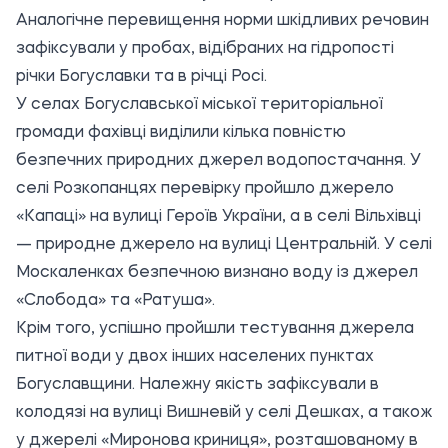
Аналогічне перевищення норми шкідливих речовин
зафіксували у пробах, відібраних на гідропості
річки Богуславки та в річці Росі.
У селах Богуславської міської територіальної
громади фахівці виділили кілька повністю
безпечних природних джерел водопостачання. У
селі Розкопанцях перевірку пройшло джерело
«Капаці» на вулиці Героїв України, а в селі Вільхівці
— природне джерело на вулиці Центральній. У селі
Москаленках безпечною визнано воду із джерел
«Слобода» та «Ратуша».
Крім того, успішно пройшли тестування джерела
питної води у двох інших населених пунктах
Богуславщини. Належну якість зафіксували в
колодязі на вулиці Вишневій у селі Дешках, а також
у джерелі «Миронова криниця», розташованому в