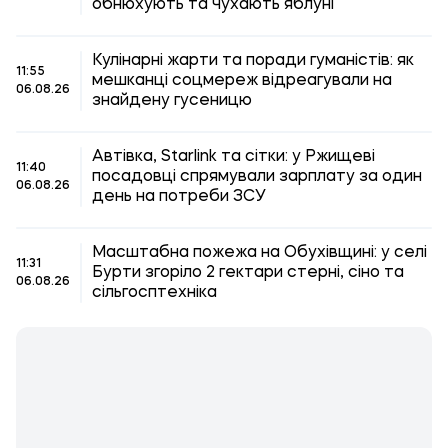
обнюхують та чухають яблуні
Кулінарні жарти та поради гуманістів: як
11:55
мешканці соцмереж відреагували на
06.08.26
знайдену гусеницю
Автівка, Starlink та сітки: у Ржищеві
11:40
посадовці спрямували зарплату за один
06.08.26
день на потреби ЗСУ
Масштабна пожежа на Обухівщині: у селі
11:31
Бурти згоріло 2 гектари стерні, сіно та
06.08.26
сільгосптехніка