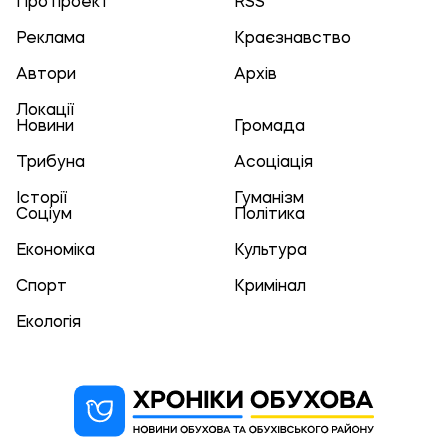
Про проект
RSS
Реклама
Краєзнавство
Автори
Архів
Локації
Новини
Громада
Трибуна
Асоціація
Історії
Гуманізм
Соціум
Політика
Економіка
Культура
Спорт
Кримінал
Екологія