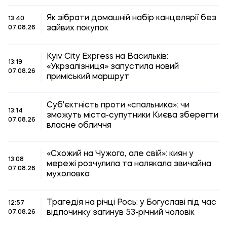
Як зібрати домашній набір канцелярії без
13:40
зайвих покупок
07.08.26
Kyiv City Express на Васильків:
13:19
«Укрзалізниця» запустила новий
07.08.26
приміський маршрут
Суб'єктність проти «спальника»: чи
13:14
зможуть міста-супутники Києва зберегти
07.08.26
власне обличчя
«Схожий на Чужого, але свій»: киян у
13:08
мережі розчулила та налякала звичайна
07.08.26
мухоловка
Трагедія на річці Рось: у Богуславі під час
12:57
відпочинку загинув 53-річний чоловік
07.08.26