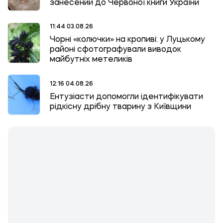
занесений до Червоної книги України
11:44 03.08.26
Чорні «колючки» на кропиві: у Луцькому
районі сфотографували виводок
майбутніх метеликів
12:16 04.08.26
Ентузіасти допомогли ідентифікувати
рідкісну дрібну тварину з Київщини