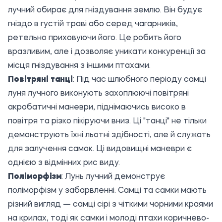
лучний обирає для гніздування землю. Він будує
гніздо в густій траві або серед чагарників,
ретельно приховуючи його. Це робить його
вразливим, але і дозволяє уникати конкуренції за
місця гніздування з іншими птахами.
Повітряні танці
: Під час шлюбного періоду самці
луня лучного виконують захоплюючі повітряні
акробатичні маневри, піднімаючись високо в
повітря та різко пікіруючи вниз. Ці "танці" не тільки
демонструють їхні льотні здібності, але й служать
для залучення самок. Ці видовищні маневри є
однією з відмінних рис виду.
Поліморфізм
: Лунь лучний демонструє
поліморфізм у забарвленні. Самці та самки мають
різний вигляд — самці сірі з чіткими чорними краями
на крилах, тоді як самки і молоді птахи коричнево-