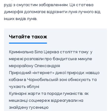
руді з смугастим забарвленням. Ця статева
диморфія допомагає відрізнити луня лучного від
інших видів лунів.
Читайте також
Кримінальна Біла Церква століття тому: у
мережі розповіли про бандитське минуле
мікрорайону Олександрія
Природний «інтернет» дикої природи: навіщо
кабани в Чорнобильській зоні обнюхують та
чухають яблуні
Кулінарні жарти та поради гуманістів: як
мешканці соцмереж відреагували на
знайдену гусеницю