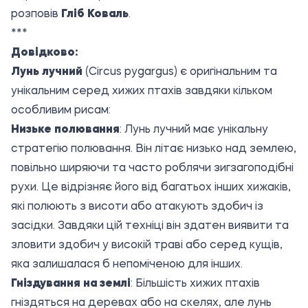
розповів
Гліб Коваль
.
***
Довідково:
Лунь лучний
(Circus pygargus) є оригінальним та
унікальним серед хижих птахів завдяки кільком
особливим рисам:
Низьке полювання
: Лунь лучний має унікальну
стратегію полювання. Він літає низько над землею,
повільно ширяючи та часто роблячи зигзагоподібні
рухи. Це відрізняє його від багатьох інших хижаків,
які полюють з висоти або атакують здобич із
засідки. Завдяки цій техніці він здатен виявити та
зловити здобич у високій траві або серед кущів,
яка залишалася б непоміченою для інших.
Гніздування на землі
: Більшість хижих птахів
гніздяться на деревах або на скелях, але лунь