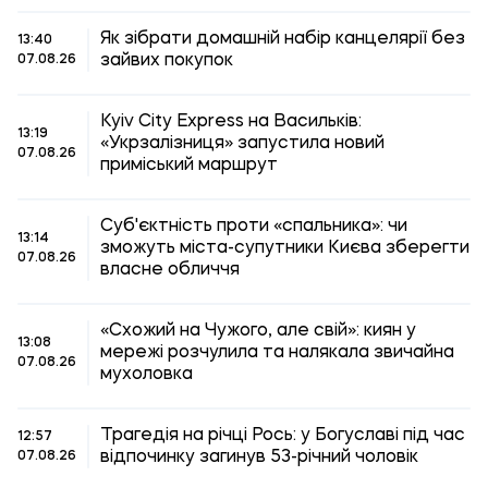
Як зібрати домашній набір канцелярії без
13:40
зайвих покупок
07.08.26
Kyiv City Express на Васильків:
13:19
«Укрзалізниця» запустила новий
07.08.26
приміський маршрут
Суб'єктність проти «спальника»: чи
13:14
зможуть міста-супутники Києва зберегти
07.08.26
власне обличчя
«Схожий на Чужого, але свій»: киян у
13:08
мережі розчулила та налякала звичайна
07.08.26
мухоловка
Трагедія на річці Рось: у Богуславі під час
12:57
відпочинку загинув 53-річний чоловік
07.08.26