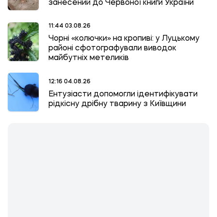
занесений до Червоної книги України
11:44 03.08.26
Чорні «колючки» на кропиві: у Луцькому
районі сфотографували виводок
майбутніх метеликів
12:16 04.08.26
Ентузіасти допомогли ідентифікувати
рідкісну дрібну тварину з Київщини