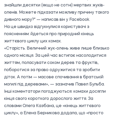
знайшли десятки (якщо не сотні) мертвих жуків-
оленів. Можете підказати можливу причину такого
дивного мору?" — написав він у Facebook.
На це швидко відгукнулися користувачі з
поясненням: йдеться про природний кінець
життєвого циклу цих комах.
«Старість. Величний жук-олень живе лише близько
одного місяця. За цей час встигає насолодитися
життям, поласувати соком дерев та фруктів,
поборотися за право одружитися та зробити
діток. А потім — масове спочивання в братській
могилі під деревами», — зазначив Павел Бульба.
Інші коментатори погоджуються: комахи досягли
кінця свого короткого дорослого життя. За
словами Олега Казбана, це «кінець життєвого
циклу», а Елена Берникова додала, що «просто