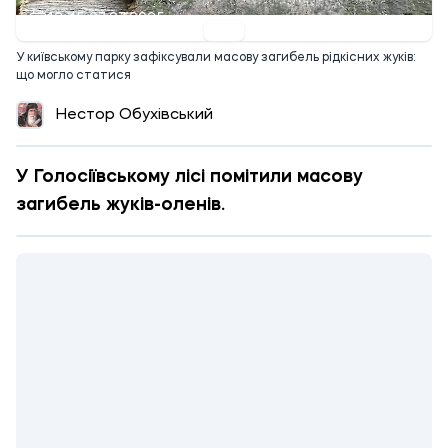
12:45 27.07.2025
У київському парку зафіксували масову загибель рідкісних жуків:
що могло статися
Нестор Обухівський
У Голосіївському лісі помітили масову
загибель жуків-оленів.