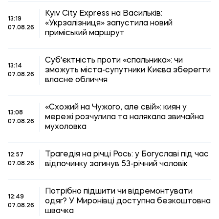
Kyiv City Express на Васильків:
13:19
«Укрзалізниця» запустила новий
07.08.26
приміський маршрут
Суб'єктність проти «спальника»: чи
13:14
зможуть міста-супутники Києва зберегти
07.08.26
власне обличчя
«Схожий на Чужого, але свій»: киян у
13:08
мережі розчулила та налякала звичайна
07.08.26
мухоловка
Трагедія на річці Рось: у Богуславі під час
12:57
відпочинку загинув 53-річний чоловік
07.08.26
Потрібно підшити чи відремонтувати
12:49
одяг? У Миронівці доступна безкоштовна
07.08.26
швачка