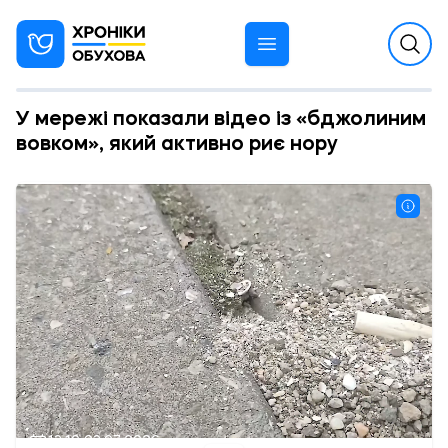
У мережі показали відео із «бджолиним
вовком», який активно риє нору
13:10 03.07.2026