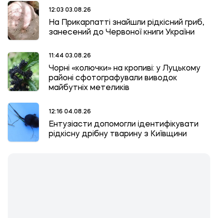
12:03 03.08.26
На Прикарпатті знайшли рідкісний гриб,
занесений до Червоної книги України
11:44 03.08.26
Чорні «колючки» на кропиві: у Луцькому
районі сфотографували виводок
майбутніх метеликів
12:16 04.08.26
Ентузіасти допомогли ідентифікувати
рідкісну дрібну тварину з Київщини