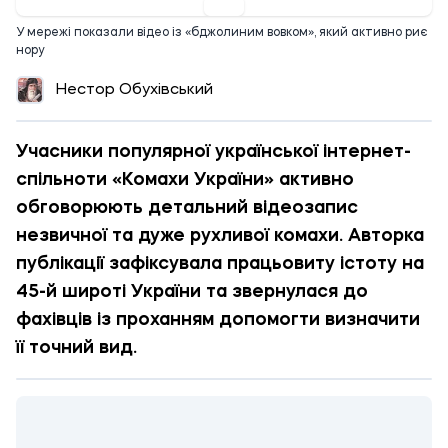
У мережі показали відео із «бджолиним вовком», який активно риє
нору
Нестор Обухівський
Учасники популярної української інтернет-
спільноти «Комахи України» активно
обговорюють детальний відеозапис
незвичної та дуже рухливої комахи. Авторка
публікації зафіксувала працьовиту істоту на
45-й широті України та звернулася до
фахівців із проханням допомогти визначити
її точний вид.