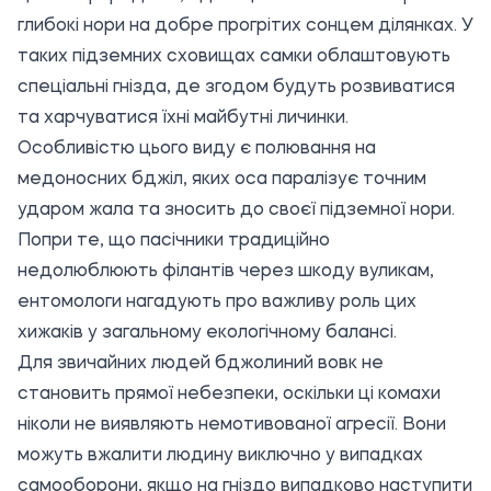
глибокі нори на добре прогрітих сонцем ділянках. У
таких підземних сховищах самки облаштовують
спеціальні гнізда, де згодом будуть розвиватися
та харчуватися їхні майбутні личинки.
Особливістю цього виду є полювання на
медоносних бджіл, яких оса паралізує точним
ударом жала та зносить до своєї підземної нори.
Попри те, що пасічники традиційно
недолюблюють філантів через шкоду вуликам,
ентомологи нагадують про важливу роль цих
хижаків у загальному екологічному балансі.
Для звичайних людей бджолиний вовк не
становить прямої небезпеки, оскільки ці комахи
ніколи не виявляють немотивованої агресії. Вони
можуть вжалити людину виключно у випадках
самооборони, якщо на гніздо випадково наступити