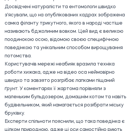
Досвідчені натуралісти та ентомологи швидко
з'ясували, що на опублікованих кадрах зображена
самка філанту трикутного, якого в народі частіше
називають бджолиним вовком. Цей вид є великою
поодинокою осою, відомою своєю специфічною
поведінкою та унікальним способом вирощування
потомства.
Користувачів мережі неабияк вразила техніка
роботи хижака, адже на відео оса неймовірно
швидко та завзято розгрібає лапками піщаний
ґрунт. У коментарях її жартома порівняли з
маленьким бульдозером, домашнім котом та навіть
будівельником, який намагається розібрати міську
бруківку.
Експерти спільноти пояснили, що така поведінка є
цілком природною, адже ці оси самостійно риють