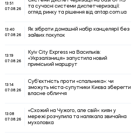
Системи диспетчеризації на базі GPRS
13:51
та сучасні системи диспетчеризації:
07.08.26
огляд ринку та рішення від antap.com.ua
Як зібрати домашній набір канцелярії без
13:40
зайвих покупок
07.08.26
Kyiv City Express на Васильків:
13:19
«Укрзалізниця» запустила новий
07.08.26
приміський маршрут
Суб'єктність проти «спальника»: чи
13:14
зможуть міста-супутники Києва зберегти
07.08.26
власне обличчя
«Схожий на Чужого, але свій»: киян у
13:08
мережі розчулила та налякала звичайна
07.08.26
мухоловка