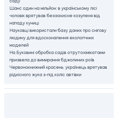
саду
Шанс один на мільйон: в українському лісі
чоловік врятував беззахисне козуленя від
нападу куниці
Науковці використали базу даних про снігову
людину для вдосконалення екологічних
моделей
На Буковині обробка садів отрутохімікатами
призвела до вимирання бджолиних роїв
Червонокнижний красень: українець врятував
рідкісного жука з-під коліс автівки