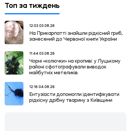
Топ за тиждень
12:03 03.08.26
На Прикарпатті знайшли рідкісний гриб,
занесений до Червоної книги України
11:44 03.08.26
Чорні «колючки» на кропиві: у Луцькому
районі сфотографували виводок
майбутніх метеликів
12:16 04.08.26
Ентузіасти допомогли ідентифікувати
рідкісну дрібну тварину з Київщини