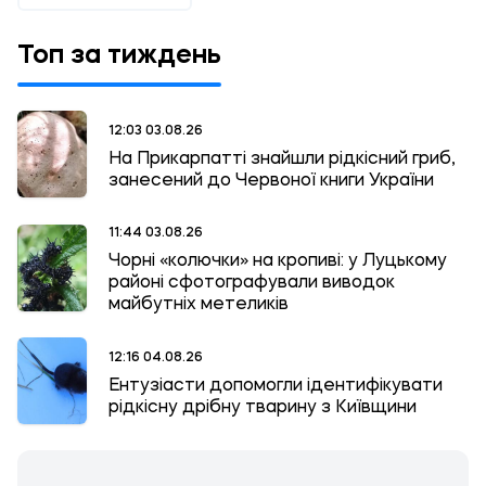
Топ за тиждень
12:03 03.08.26
На Прикарпатті знайшли рідкісний гриб,
занесений до Червоної книги України
11:44 03.08.26
Чорні «колючки» на кропиві: у Луцькому
районі сфотографували виводок
майбутніх метеликів
12:16 04.08.26
Ентузіасти допомогли ідентифікувати
рідкісну дрібну тварину з Київщини