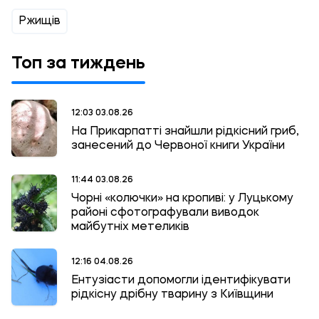
Ржищів
Топ за тиждень
12:03 03.08.26
На Прикарпатті знайшли рідкісний гриб,
занесений до Червоної книги України
11:44 03.08.26
Чорні «колючки» на кропиві: у Луцькому
районі сфотографували виводок
майбутніх метеликів
12:16 04.08.26
Ентузіасти допомогли ідентифікувати
рідкісну дрібну тварину з Київщини