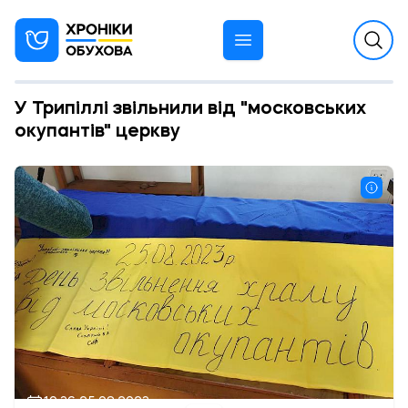
У Трипіллі звільнили від "московських
окупантів" церкву
10:36 25.08.2023