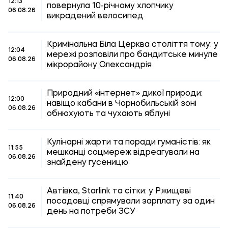
12:13
повернула 10-річному хлопчику
06.08.26
викрадений велосипед
Кримінальна Біла Церква століття тому: у
12:04
мережі розповіли про бандитське минуле
06.08.26
мікрорайону Олександрія
Природний «інтернет» дикої природи:
12:00
навіщо кабани в Чорнобильській зоні
06.08.26
обнюхують та чухають яблуні
Кулінарні жарти та поради гуманістів: як
11:55
мешканці соцмереж відреагували на
06.08.26
знайдену гусеницю
Автівка, Starlink та сітки: у Ржищеві
11:40
посадовці спрямували зарплату за один
06.08.26
день на потреби ЗСУ