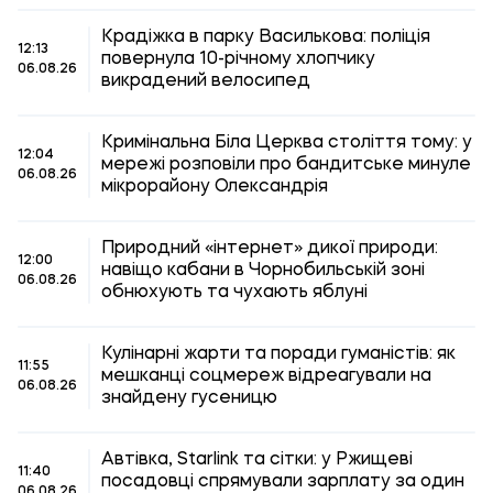
Крадіжка в парку Василькова: поліція
12:13
повернула 10-річному хлопчику
06.08.26
викрадений велосипед
Кримінальна Біла Церква століття тому: у
12:04
мережі розповіли про бандитське минуле
06.08.26
мікрорайону Олександрія
Природний «інтернет» дикої природи:
12:00
навіщо кабани в Чорнобильській зоні
06.08.26
обнюхують та чухають яблуні
Кулінарні жарти та поради гуманістів: як
11:55
мешканці соцмереж відреагували на
06.08.26
знайдену гусеницю
Автівка, Starlink та сітки: у Ржищеві
11:40
посадовці спрямували зарплату за один
06.08.26