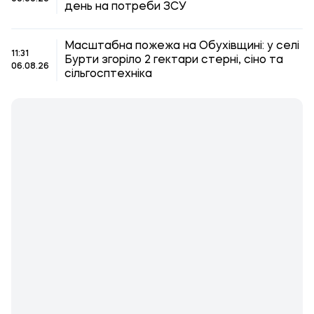
день на потреби ЗСУ
Масштабна пожежа на Обухівщині: у селі
11:31
Бурти згоріло 2 гектари стерні, сіно та
06.08.26
сільгосптехніка