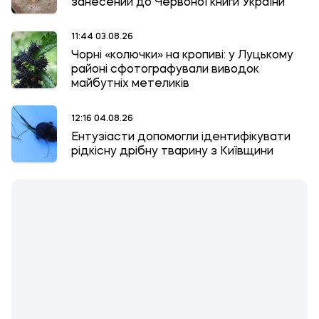
занесений до Червоної книги України
11:44 03.08.26
Чорні «колючки» на кропиві: у Луцькому
районі сфотографували виводок
майбутніх метеликів
12:16 04.08.26
Ентузіасти допомогли ідентифікувати
рідкісну дрібну тварину з Київщини