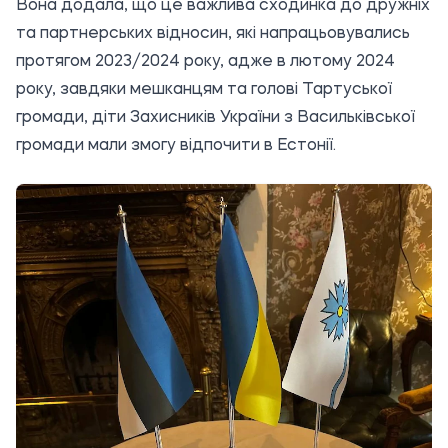
Вона додала, що це важлива сходинка до дружніх
та партнерських відносин, які напрацьовувались
протягом 2023/2024 року, адже в лютому 2024
року, завдяки мешканцям та голові Тартуської
громади, діти Захисників України з Васильківської
громади мали змогу відпочити в Естонії.