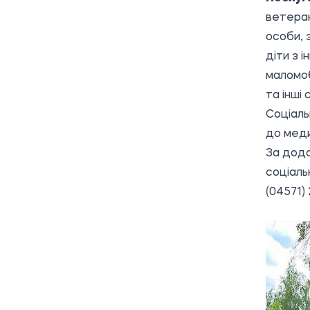
ветеран
особи, 
діти з і
маломоб
та інші
Соціаль
до меди
За дода
соціаль
(04571) 