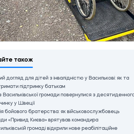
айте також
й догляд для дітей з інвалідністю у Василькові: як та
тримати підтримку батькам
з Васильківської громади повернулися з десятиденног
чинку у Швеції
ія бойового братерства: як військовослужбовець
ади «Привид Києва» врятував командира
ильківській громаді відкрили нове реабілітаційне