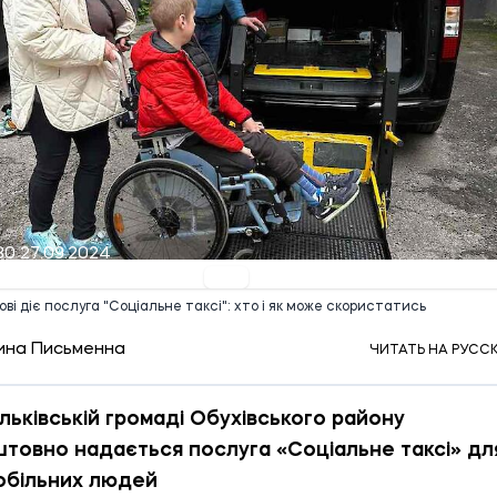
30 27.09.2024
ві діє послуга "Соціальне таксі": хто і як може скористатись
ина Письменна
ЧИТАТЬ НА РУСС
льківській громаді Обухівського району
товно надається послуга «Соціальне таксі» дл
обільних людей