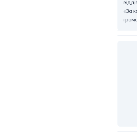
відді
«За к
грома