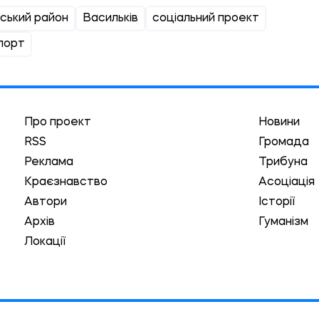
ський район
Васильків
соціальний проект
порт
Про проект
Новини
RSS
Громада
Реклама
Трибуна
Краєзнавство
Асоціація
Автори
Історії
Архів
Гуманізм
Локації