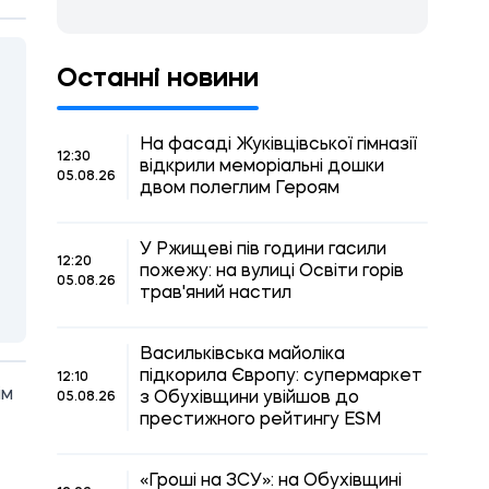
Останні новини
На фасаді Жуківцівської гімназії
12:30
відкрили меморіальні дошки
05.08.26
двом полеглим Героям
У Ржищеві пів години гасили
12:20
пожежу: на вулиці Освіти горів
05.08.26
трав'яний настил
Васильківська майоліка
підкорила Європу: супермаркет
12:10
ім
з Обухівщини увійшов до
05.08.26
престижного рейтингу ESM
«Гроші на ЗСУ»: на Обухівщині