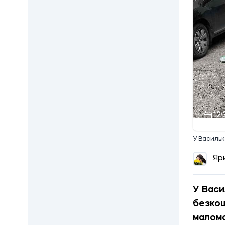
12:
У Василько
Яр
У Васи
безкош
малом