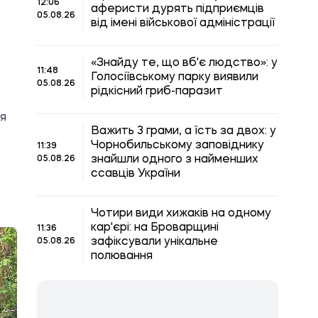
12:06
аферисти дурять підприємців
05.08.26
від імені військової адміністрації
«Знайду те, що вб'є людство»: у
11:48
Голосіївському парку виявили
05.08.26
рідкісний гриб-паразит
ня
Важить 3 грами, а їсть за двох: у
Чорнобильському заповіднику
11:39
знайшли одного з найменших
05.08.26
ссавців України
Чотири види хижаків на одному
кар'єрі: на Броварщині
11:36
зафіксували унікальне
05.08.26
полювання