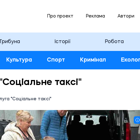
Про проект
Реклама
Автори
Трибуна
Історії
Робота
Культура
Спорт
Кримінал
Еколог
"Соціальне таксі"
луга "Соціальне таксі"