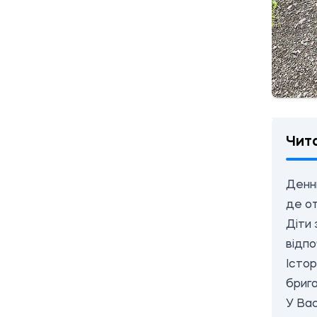
Чит
Денни
де о
Діти 
відпо
Істор
бриг
У Вас