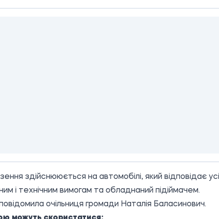
ення здійснююється на автомобілі, який відповідає ус
ним і технічним вимогам та обладнаний підіймачем.
повідомила очільниця громади
Наталія Баласинович
.
ою можуть скористатися: