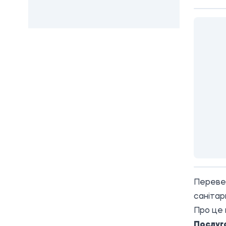
Перевез
санітар
Про це 
Послуг