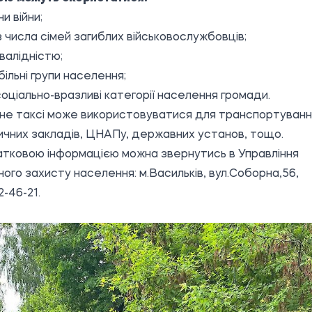
и війни;
з числа сімей загиблих військовослужбовців;
нвалідністю;
ільні групи населення;
 соціально-вразливі категорії населення громади.
не таксі може використовуватися для транспортуван
чних закладів, ЦНАПу, державних установ, тощо.
тковою інформацією можна звернутись в Управління
ного захисту населення: м.Васильків, вул.Соборна,56,
2-46-21.