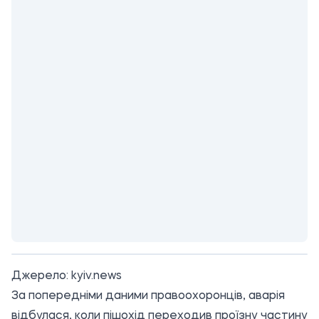
Джерело:
kyiv.news
За попередніми даними правоохоронців, аварія
відбулася, коли пішохід переходив проїзну частину