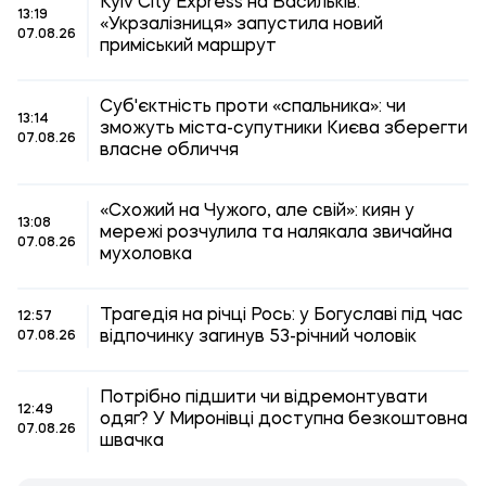
Kyiv City Express на Васильків:
13:19
«Укрзалізниця» запустила новий
07.08.26
приміський маршрут
Суб'єктність проти «спальника»: чи
13:14
зможуть міста-супутники Києва зберегти
07.08.26
власне обличчя
«Схожий на Чужого, але свій»: киян у
13:08
мережі розчулила та налякала звичайна
07.08.26
мухоловка
Трагедія на річці Рось: у Богуславі під час
12:57
відпочинку загинув 53-річний чоловік
07.08.26
Потрібно підшити чи відремонтувати
12:49
одяг? У Миронівці доступна безкоштовна
07.08.26
швачка