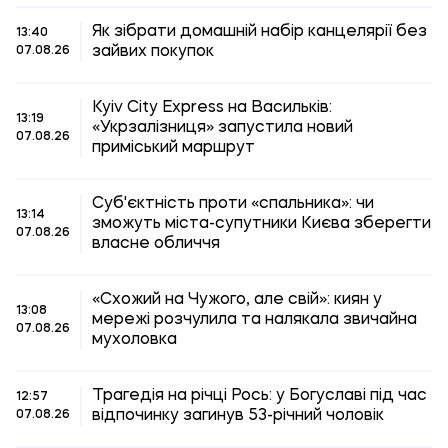
Як зібрати домашній набір канцелярії без
13:40
зайвих покупок
07.08.26
Kyiv City Express на Васильків:
13:19
«Укрзалізниця» запустила новий
07.08.26
приміський маршрут
Суб'єктність проти «спальника»: чи
13:14
зможуть міста-супутники Києва зберегти
07.08.26
власне обличчя
«Схожий на Чужого, але свій»: киян у
13:08
мережі розчулила та налякала звичайна
07.08.26
мухоловка
Трагедія на річці Рось: у Богуславі під час
12:57
відпочинку загинув 53-річний чоловік
07.08.26