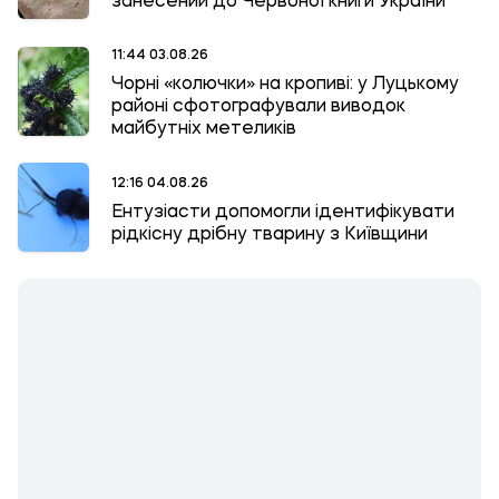
занесений до Червоної книги України
11:44 03.08.26
Чорні «колючки» на кропиві: у Луцькому
районі сфотографували виводок
майбутніх метеликів
12:16 04.08.26
Ентузіасти допомогли ідентифікувати
рідкісну дрібну тварину з Київщини