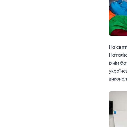
На свят
Наталію
їхнім б
українсь
виконал