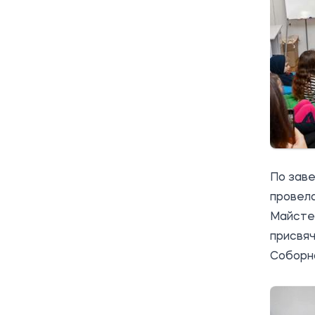
По заве
провела
Майстер
присвяч
Соборно