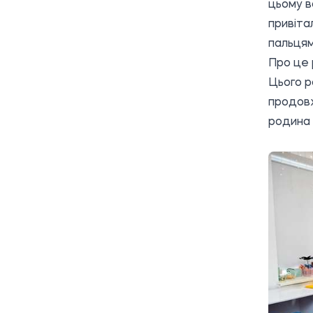
цьому в
привіта
пальцям
Про це р
Цього р
продовж
родина 