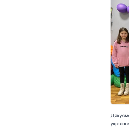
Дякуємо
українс