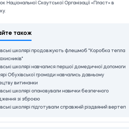
к Національної Скаутської Організації «Пласт» в
ку.
айте також
івські школярі продовжують флешмоб "Коробка тепла
ахисників"
вські школярі навчалися першої домедичної допомоги
ярі Обухівської громади навчались давньому
ецтву витинанки
вські школярі опановували навички безпечного
дження зі зброєю
вські школярі підготували справжній різдвяний вертеп