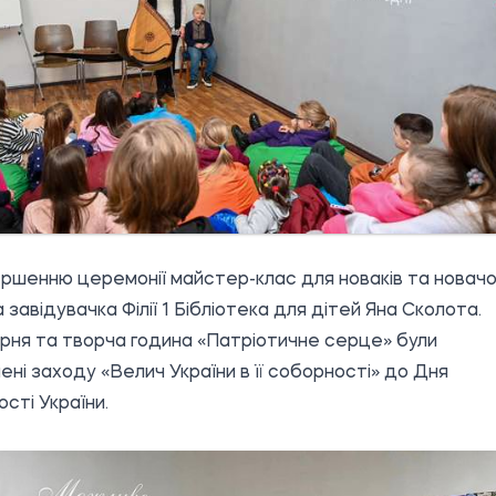
ршенню церемонії майстер-клас для новаків та новач
 завідувачка Філії 1 Бібліотека для дітей Яна Сколота.
ня та творча година «Патріотичне серце» були
ені заходу «Велич України в її соборності» до Дня
сті України.