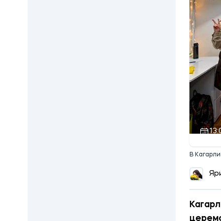
13:
В Кагарли
Яр
Кагарл
церемо