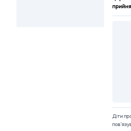
прийня
Діти пр
пов’язу