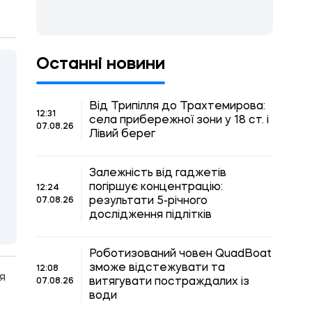
Останні новини
Від Трипілля до Трахтемирова:
12:31
села прибережної зони у 18 ст. і
07.08.26
Лівий берег
Залежність від гаджетів
погіршує концентрацію:
12:24
результати 5-річного
07.08.26
дослідження підлітків
Роботизований човен QuadBoat
зможе відстежувати та
12:08
я
витягувати постраждалих із
07.08.26
води