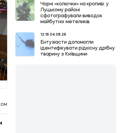
Чорні «колючки» на кропиві: у
Луцькому районі
сфотографували виводок
майбутніх метеликів
12:16 04.08.26
Ентузіасти допомогли
ідентифікувати рідкісну дрібну
тварину з Київщини
КОМ
и