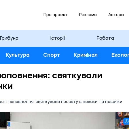
Про проект
Реклама
Автори
Трибуна
Історії
Робота
Культура
Спорт
Кримінал
Еколог
поповнення: святкували
чки
сті поповнення: святкували посвяту в новаки та новачки