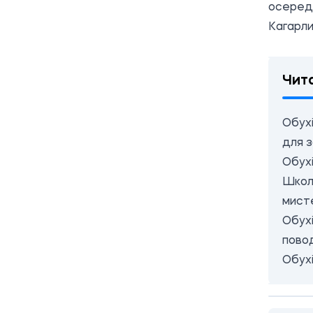
осередо
Кагарли
Чит
Обух
для з
Обухі
Школ
мист
Обухі
пово
Обухі