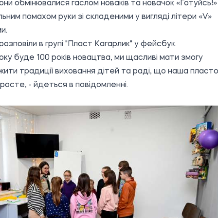
они обмінювалися гаслом новаків та новачок «Готуйсь!»
льним помахом руки зі складеними у вигляді літери «V»
и.
озповіли в групі "
Пласт Кагарлик
" у фейсбук.
оку буде 100 років новацтва, ми щасливі мати змогу
ити традиції виховання дітей та раді, що наша пласт
росте, - йдеться в повідомленні.