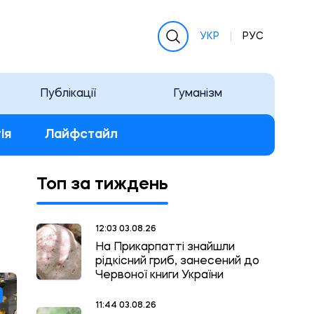
УКР
РУС
Публікації
Гуманізм
ія
Лайфстайл
Топ за тиждень
12:03 03.08.26
На Прикарпатті знайшли
рідкісний гриб, занесений до
Червоної книги України
11:44 03.08.26