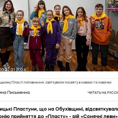
00 22.01.2024
цькому Пласті поповнення: святкували посвяту в новаки та новачки
ина Письменна
ЧИТАТЬ НА РУСС
ицькі Пластуни, що на Обухівщині, відсвяткувал
нію прийняття до «Пласту» - рій «Сонячні леви»