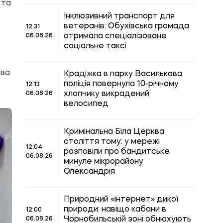
 та
Інклюзивний транспорт для
ветеранів: Обухівська громада
12:31
отримала спеціалізоване
06.08.26
соціальне таксі
ова
Крадіжка в парку Василькова:
поліція повернула 10-річному
12:13
хлопчику викрадений
06.08.26
велосипед
Кримінальна Біла Церква
століття тому: у мережі
12:04
розповіли про бандитське
06.08.26
минуле мікрорайону
Олександрія
Природний «інтернет» дикої
природи: навіщо кабани в
12:00
Чорнобильській зоні обнюхують
06.08.26