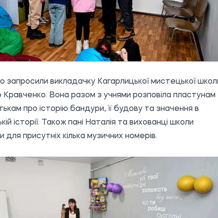
о запросили викладачку Кагарлицької мистецької школ
 Кравченко. Вона разом з учнями розповіла пластунам
атькам про історію бандури, її будову та значення в
кій історії. Також пані Наталія та вихованці школи
и для присутніх кілька музичних номерів.