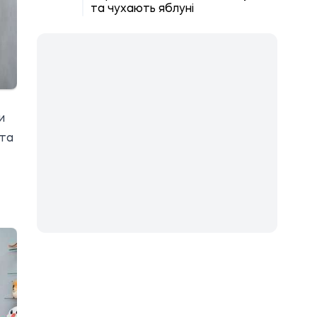
та чухають яблуні
и
 та