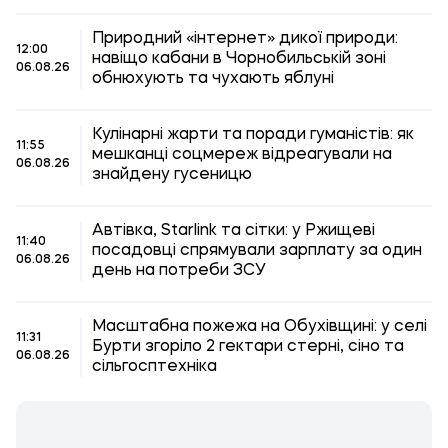
Природний «інтернет» дикої природи:
12:00
навіщо кабани в Чорнобильській зоні
06.08.26
обнюхують та чухають яблуні
Кулінарні жарти та поради гуманістів: як
11:55
мешканці соцмереж відреагували на
06.08.26
знайдену гусеницю
Автівка, Starlink та сітки: у Ржищеві
11:40
посадовці спрямували зарплату за один
06.08.26
день на потреби ЗСУ
Масштабна пожежа на Обухівщині: у селі
11:31
Бурти згоріло 2 гектари стерні, сіно та
06.08.26
сільгосптехніка