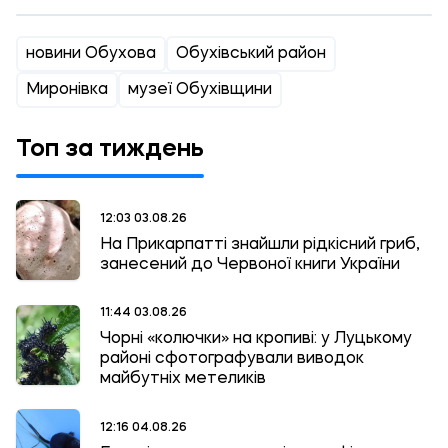
новини Обухова
Обухівський район
Миронівка
музеї Обухівщини
Топ за тиждень
12:03 03.08.26
На Прикарпатті знайшли рідкісний гриб,
занесений до Червоної книги України
11:44 03.08.26
Чорні «колючки» на кропиві: у Луцькому
районі сфотографували виводок
майбутніх метеликів
12:16 04.08.26