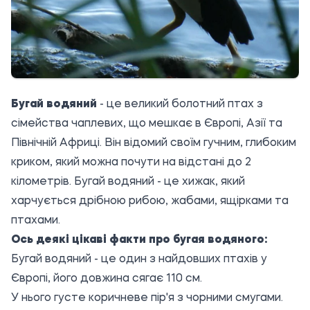
Бугай водяний
- це великий болотний птах з
сімейства чаплевих, що мешкає в Європі, Азії та
Північній Африці. Він відомий своїм гучним, глибоким
криком, який можна почути на відстані до 2
кілометрів. Бугай водяний - це хижак, який
харчується дрібною рибою, жабами, ящірками та
птахами.
Ось деякі цікаві факти про бугая водяного:
Бугай водяний - це один з найдовших птахів у
Європі, його довжина сягає 110 см.
У нього густе коричневе пір'я з чорними смугами.