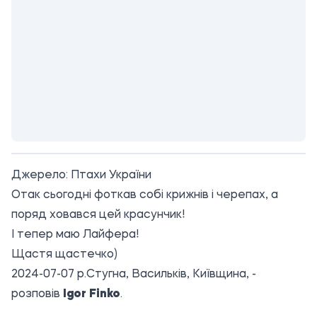
Джерело:
Птахи України
Отак сьогодні фоткав собі крижнів і черепах, а
поряд ховався цей красунчик!
І тепер маю Лайфера!
Щастя щастечко)
2024-07-07 р.Стугна, Васильків, Київщина, -
розповів
Igor Finko
.