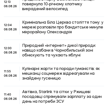
12:13
повернула 10-річному хлопчику
06.08.26
викрадений велосипед
Кримінальна Біла Церква століття тому: у
12:04
мережі розповіли про бандитське минуле
06.08.26
мікрорайону Олександрія
Природний «інтернет» дикої природи:
12:00
навіщо кабани в Чорнобильській зоні
06.08.26
обнюхують та чухають яблуні
Кулінарні жарти та поради гуманістів: як
11:55
мешканці соцмереж відреагували на
06.08.26
знайдену гусеницю
Автівка, Starlink та сітки: у Ржищеві
11:40
посадовці спрямували зарплату за один
06.08.26
день на потреби ЗСУ