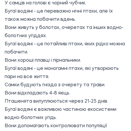
У самців на голові є чорний чубчик.
Бугаї водяні - це переважно нічні птахи, але їх
також можна побачити вдень.
Вони живуть у болотах, очеретах та інших водно-
болотних угіддях.
Бугаї водяні - це потайливі птахи, яких рідко можна
побачити.
Вони хороші плавці і пірнальники.
Бугаї водяні - це моногамні птахи, які утворюють
пари на все життя.
Самки будують гнізда з очерету та трави.
Вони відкладають 4-8 яєць.
Пташенята вилуплюються через 21-25 днів.
Бугаї водяні є важливою частиною екосистеми
водно-болотних угідь.
Вони допомагають контролювати популяції