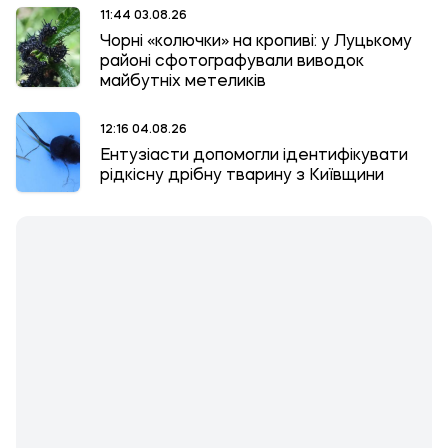
11:44 03.08.26
Чорні «колючки» на кропиві: у Луцькому
районі сфотографували виводок
майбутніх метеликів
12:16 04.08.26
Ентузіасти допомогли ідентифікувати
рідкісну дрібну тварину з Київщини