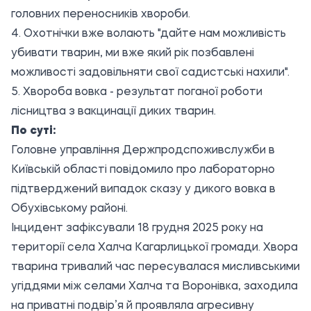
головних переносників хвороби.
4. Охотнічки вже волають "дайте нам можливість
убивати тварин, ми вже який рік позбавлені
можливості задовільняти свої садистські нахили".
5. Хвороба вовка - результат поганої роботи
лісництва з вакцинації диких тварин.
По суті:
Головне управління Держпродспоживслужби в
Київській області повідомило про лабораторно
підтверджений випадок сказу у дикого вовка в
Обухівському районі.
Інцидент зафіксували 18 грудня 2025 року на
території села Халча Кагарлицької громади. Хвора
тварина тривалий час пересувалася мисливськими
угіддями між селами Халча та Воронівка, заходила
на приватні подвір’я й проявляла агресивну