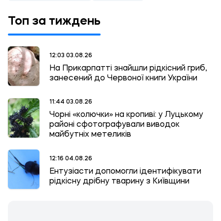
Топ за тиждень
12:03 03.08.26
На Прикарпатті знайшли рідкісний гриб,
занесений до Червоної книги України
11:44 03.08.26
Чорні «колючки» на кропиві: у Луцькому
районі сфотографували виводок
майбутніх метеликів
12:16 04.08.26
Ентузіасти допомогли ідентифікувати
рідкісну дрібну тварину з Київщини