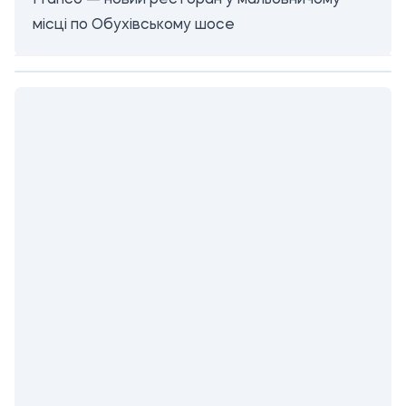
Franco — новий ресторан у мальовничому
місці по Обухівському шосе