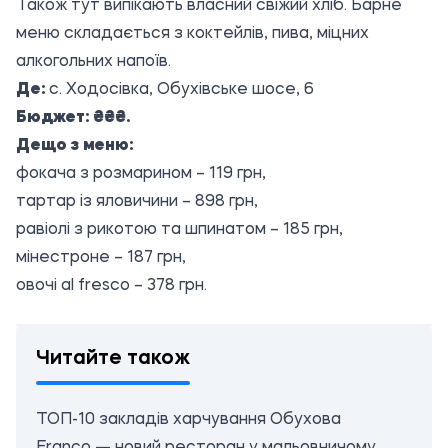
Також тут випікають власний свіжий хліб. Барне
меню складається з коктейлів, пива, міцних
алкогольних напоїв.
Де:
с. Ходосівка, Обухівське шосе, 6
Бюджет: ₴₴₴.
Дещо з меню:
фокача з розмарином – 119 грн,
тартар із яловичини – 898 грн,
равіолі з рикотою та шпинатом – 185 грн,
мінестроне – 187 грн,
овочі al fresco – 378 грн.
Читайте також
ТОП-10 закладів харчування Обухова