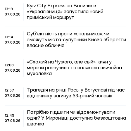
Kyiv City Express на Васильків:
13:19
«Укрзалізниця» запустила новий
07.08.26
приміський маршрут
Суб'єктність проти «спальника»: чи
13:14
зможуть міста-супутники Києва зберегти
07.08.26
власне обличчя
«Схожий на Чужого, але свій»: киян у
13:08
мережі розчулила та налякала звичайна
07.08.26
мухоловка
Трагедія на річці Рось: у Богуславі під час
12:57
відпочинку загинув 53-річний чоловік
07.08.26
Потрібно підшити чи відремонтувати
12:49
одяг? У Миронівці доступна безкоштовна
07.08.26
швачка