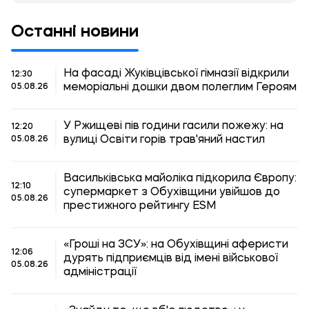
Останні новини
На фасаді Жуківцівської гімназії відкрили
12:30
меморіальні дошки двом полеглим Героям
05.08.26
У Ржищеві пів години гасили пожежу: на
12:20
вулиці Освіти горів трав'яний настил
05.08.26
Васильківська майоліка підкорила Європу:
12:10
супермаркет з Обухівщини увійшов до
05.08.26
престижного рейтингу ESM
«Гроші на ЗСУ»: на Обухівщині аферисти
12:06
дурять підприємців від імені військової
05.08.26
адміністрації