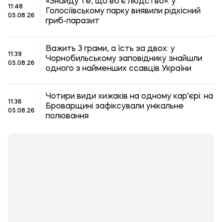
«Знайду те, що вб'є людство»: у
11:48
Голосіївському парку виявили рідкісний
05.08.26
гриб-паразит
Важить 3 грами, а їсть за двох: у
11:39
Чорнобильському заповіднику знайшли
05.08.26
одного з найменших ссавців України
Чотири види хижаків на одному кар'єрі: на
11:36
Броварщині зафіксували унікальне
05.08.26
полювання