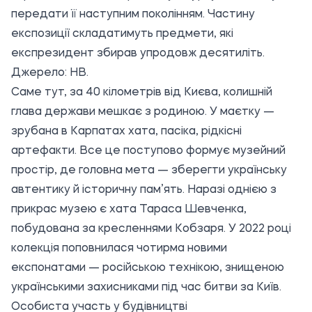
передати її наступним поколінням. Частину
експозиції складатимуть предмети, які
експрезидент збирав упродовж десятиліть.
Джерело:
НВ
.
Саме тут, за 40 кілометрів від Києва, колишній
глава держави мешкає з родиною. У маєтку —
зрубана в Карпатах хата, пасіка, рідкісні
артефакти. Все це поступово формує музейний
простір, де головна мета — зберегти українську
автентику й історичну пам’ять. Наразі однією з
прикрас музею є хата Тараса Шевченка,
побудована за кресленнями Кобзаря. У 2022 році
колекція поповнилася чотирма новими
експонатами — російською технікою, знищеною
українськими захисниками під час битви за Київ.
Особиста участь у будівництві