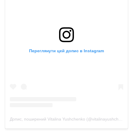
Переглянути цей допис в Instagram
Допис, поширений Vitalina Yushchenko (@vitalinayushchenko)