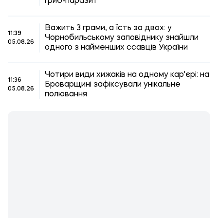
гриб-паразит
Важить 3 грами, а їсть за двох: у
11:39
Чорнобильському заповіднику знайшли
05.08.26
одного з найменших ссавців України
Чотири види хижаків на одному кар'єрі: на
11:36
Броварщині зафіксували унікальне
05.08.26
полювання